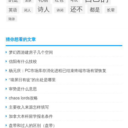
皮肤
还不
诗人
都是
英语
长辈
词人
诗词
陆游
猜你想看的文章
梦幻西游建房子几个空间
信阳有什么技校
杨元庆：PC市场库存消化进程已结束终端市场有望恢复
“墙屏日有徒”的出处是哪里
审势是什么意思
chaos lords攻略
主要收入来源怎样填写
加拿大本科留学报名条件
盘带和过人的区别（盘带）