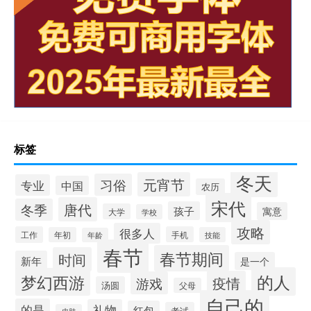
标签
冬天
元宵节
习俗
专业
中国
农历
宋代
唐代
冬季
孩子
寓意
大学
学校
攻略
很多人
工作
手机
年初
技能
年龄
春节
春节期间
时间
新年
是一个
的人
梦幻西游
疫情
游戏
汤圆
父母
自己的
的是
礼物
红包
考试