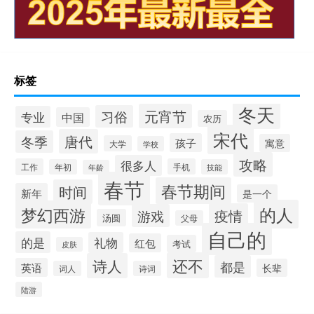
标签
冬天
元宵节
习俗
专业
中国
农历
宋代
唐代
冬季
孩子
寓意
大学
学校
攻略
很多人
工作
手机
年初
技能
年龄
春节
春节期间
时间
新年
是一个
的人
梦幻西游
疫情
游戏
汤圆
父母
自己的
的是
礼物
红包
考试
皮肤
还不
诗人
都是
英语
长辈
词人
诗词
陆游