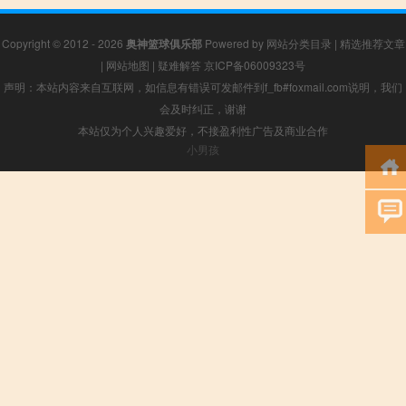
Copyright © 2012 - 2026
奥神篮球俱乐部
Powered by
网站分类目录
|
精选推荐文章
|
网站地图
|
疑难解答
京ICP备06009323号
声明：本站内容来自互联网，如信息有错误可发邮件到f_fb#foxmail.com说明，我们
会及时纠正，谢谢
本站仅为个人兴趣爱好，不接盈利性广告及商业合作
小男孩