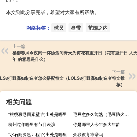
本文到此分享完毕，希望对大家有所帮助。
网络标签：
球员
盘带
范围之内
上一篇
杨柳春风今夜闲一杯浊酒问青天为何花有重开日（花有重开日 人
年 的意思是什么）
下一篇
OLS8打野寡妇制造者怎么搭配符文（LOLS8打野寡妇制造者符文推
荐）
相关问题
“根瘿联悬同素壁”的出处是哪里
毛豆煮多久能熟（毛豆防火墙）
柳州过年哪里有节目表演
你是哪里人今年多大年龄
“水石随缘岂计程”的出处是哪里
众联教育靠谱吗