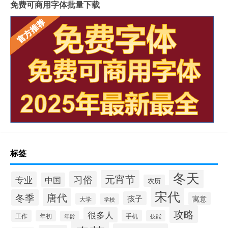
免费可商用字体批量下载
标签
冬天
元宵节
习俗
专业
中国
农历
宋代
唐代
冬季
孩子
寓意
大学
学校
攻略
很多人
工作
手机
年初
技能
年龄