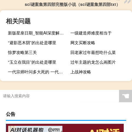
sci谜案集第四部完整版小说（sci谜案集第四部txt）
相关问题
新版星座日期_智能AI深度解析_百度移动统计版.223.434
一级建造师难度相当于
“避影恶木阴”的出处是哪里
网文买断攻略
惊梦攻略第三关
回老家过年最想吃什么菜
“玉立在我目”的出处是哪里
过年主题的龙怎么画图片
一代宗师叶问多大死的 一代宗师叶问是怎么死的
上战神攻略
☚
公告