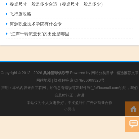
餐桌尺寸一般是多少合适（餐桌尺寸一般是多少）
飞行旗攻略
河源职业技术学院有什么专
“江声千转流云长”的出处是哪里
Copyright © 2012 - 2026
奥神篮球俱乐部
Powered by
网站分类目录
|
精选推荐文章
|
网站地图
|
疑难解答
京ICP备06009323号
声明：本站内容来自互联网，如信息有错误可发邮件到f_fb#foxmail.com说明，我们
会及时纠正，谢谢
本站仅为个人兴趣爱好，不接盈利性广告及商业合作
小男孩