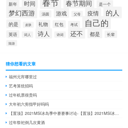
春节
春节期间
时间
新年
是一个
的人
梦幻西游
疫情
游戏
汤圆
父母
自己的
的是
礼物
红包
考试
皮肤
还不
诗人
都是
英语
长辈
词人
诗词
陆游
猜你想看的文章
福州元宵哪里过
艺考算统招吗
过年机票很贵吗
大年初六剪指甲好吗吗
【置顶】2021MSI冰岛季中赛赛事讨论-【置顶】2021MSI冰岛季中赛赛事讨论什么梗-「鲸吼社区」
过年祭祀倒几次黄酒