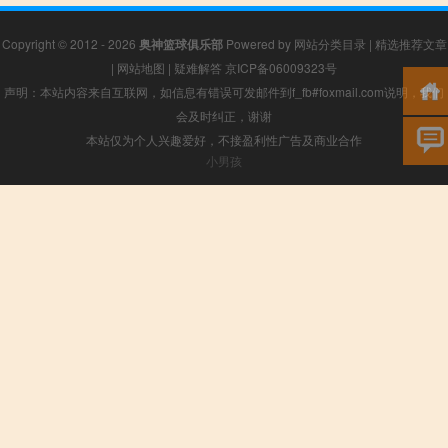
Copyright © 2012 - 2026
奥神篮球俱乐部
Powered by
网站分类目录
|
精选推荐文章
|
网站地图
|
疑难解答
京ICP备06009323号
声明：本站内容来自互联网，如信息有错误可发邮件到f_fb#foxmail.com说明，我们
会及时纠正，谢谢
本站仅为个人兴趣爱好，不接盈利性广告及商业合作
小男孩