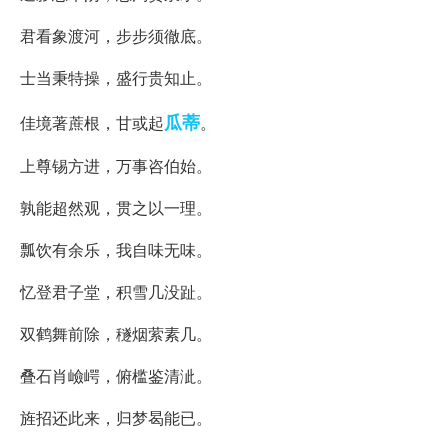
君看象渡河，步步须徹底。
士当秉特操，盛行贵知止。
瓜蒂
佳境著蔗根，甘或起
。
上尊锡方进，万事咨伯始。
孰能超然观，贯之以一理。
瓢饮有余乐，我自味无味。
忆登君子堂，积雪几没趾。
双鹤舞前除，穟烟萦素几。
叠石肖嶮崿，俯槛鉴清泚。
旌招还此来，归梦曷能已。