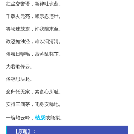
红尘交辔语，新律吐琼蕊。
千载友元亮，顾示忍违世。
将坛建鼓旗，许我陪末至。
政恐如浊泾，难以汩清渭。
俗氛日轇轕，菉蒋乱荪芷。
为君歌停云。
倦翮思决起。
念归怅无家，素食心所耻。
安得三间茅，吒身安稳地。
枯肠
一编岫云吟，
或能拟。
【原题】：