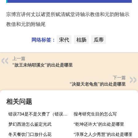
宗博宫讲何丈以诸贤所赋清赋堂诗轴示教借和元韵附轴示
教借和元韵附轴尾
网络标签：
宋代
枯肠
瓜蒂
上一篇
“故王未纳耶溪女”的出处是哪里
下一篇
“决疑天老龟焦”的出处是哪里
相关问题
错误734是不是欠费了（错误734）
报考研究生目的怎么写
梦幻西游怎么鉴定光武
“乾坤还许大”的出处是哪里
冬天餐饮门口放什么花
“淳厚之人少秀慧”的出处是哪里