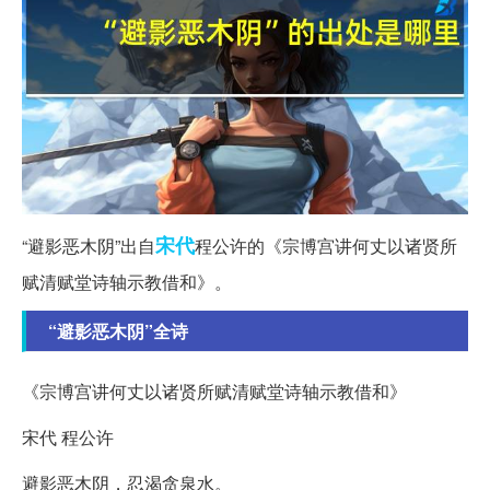
宋代
“避影恶木阴”出自
程公许的《宗博宫讲何丈以诸贤所
赋清赋堂诗轴示教借和》。
“避影恶木阴”全诗
《宗博宫讲何丈以诸贤所赋清赋堂诗轴示教借和》
宋代 程公许
避影恶木阴，忍渴贪泉水。