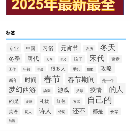
标签
冬天
元宵节
习俗
专业
中国
农历
宋代
唐代
冬季
孩子
寓意
大学
学校
攻略
很多人
工作
手机
年初
技能
年龄
春节
春节期间
时间
新年
是一个
的人
梦幻西游
疫情
游戏
汤圆
父母
自己的
的是
礼物
红包
考试
皮肤
还不
诗人
都是
英语
长辈
词人
诗词
陆游