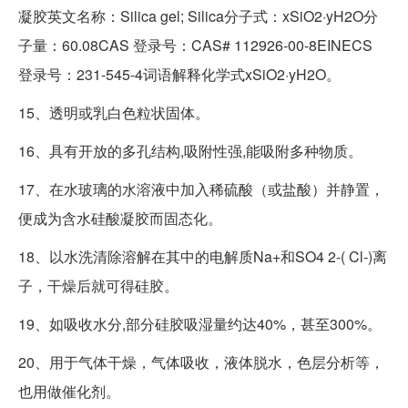
凝胶英文名称：Silica gel; Silica分子式：xSiO2·yH2O分
子量：60.08CAS 登录号：CAS# 112926-00-8EINECS
登录号：231-545-4词语解释化学式xSiO2·yH2O。
15、透明或乳白色粒状固体。
16、具有开放的多孔结构,吸附性强,能吸附多种物质。
17、在水玻璃的水溶液中加入稀硫酸（或盐酸）并静置，
便成为含水硅酸凝胶而固态化。
18、以水洗清除溶解在其中的电解质Na+和SO4 2-( Cl-)离
子，干燥后就可得硅胶。
19、如吸收水分,部分硅胶吸湿量约达40%，甚至300%。
20、用于气体干燥，气体吸收，液体脱水，色层分析等，
也用做催化剂。