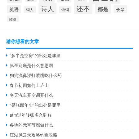
还不
诗人
都是
英语
长辈
词人
诗词
陆游
猜你想看的文章
“多半是空房”的出处是哪里
腻歪到底是什么意思啊
狗狗流鼻涕打喷嚏吃什么药
春节初四如何上庐山
冬天汽车开空调开什么
“是张郎年少”的出处是哪里
atm过年转账多久到账
各地的元宵节都做什么
江湖风云录攻略钓鱼攻略