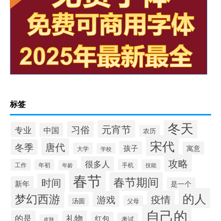
标签
冬天
元宵节
习俗
专业
中国
农历
宋代
唐代
冬季
孩子
寓意
大学
学校
攻略
很多人
工作
手机
年初
技能
年龄
春节
春节期间
时间
新年
是一个
的人
梦幻西游
疫情
游戏
汤圆
父母
自己的
的是
礼物
红包
考试
皮肤