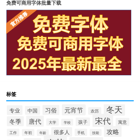
免费可商用字体批量下载
标签
冬天
元宵节
习俗
专业
中国
农历
宋代
唐代
冬季
孩子
寓意
大学
学校
攻略
很多人
工作
手机
年初
技能
年龄