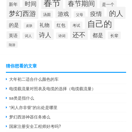
春节
春节期间
时间
新年
是一个
的人
梦幻西游
疫情
游戏
汤圆
父母
自己的
的是
礼物
红包
考试
皮肤
还不
诗人
都是
英语
长辈
词人
诗词
陆游
猜你想看的文章
大年初二适合什么颜色的车
电缆载流量对照表及电缆的选择（电缆载流量）
sa类是指什么
“闲人亦非訾”的出处是哪里
梦幻西游神器任务难么
国家注册安全工程师好考吗?