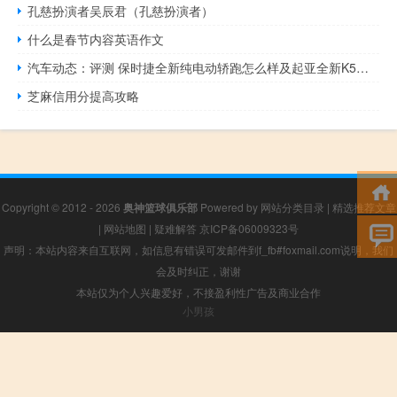
孔慈扮演者吴辰君（孔慈扮演者）
什么是春节内容英语作文
汽车动态：评测 保时捷全新纯电动轿跑怎么样及起亚全新K5怎么样
芝麻信用分提高攻略
Copyright © 2012 - 2026
奥神篮球俱乐部
Powered by
网站分类目录
|
精选推荐文章
|
网站地图
|
疑难解答
京ICP备06009323号
声明：本站内容来自互联网，如信息有错误可发邮件到f_fb#foxmail.com说明，我们
会及时纠正，谢谢
本站仅为个人兴趣爱好，不接盈利性广告及商业合作
小男孩