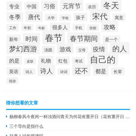
冬天
元宵节
习俗
专业
中国
农历
宋代
唐代
冬季
孩子
寓意
大学
学校
攻略
很多人
工作
手机
年初
技能
年龄
春节
春节期间
时间
新年
是一个
的人
梦幻西游
疫情
游戏
汤圆
父母
自己的
的是
礼物
红包
考试
皮肤
还不
诗人
都是
英语
长辈
词人
诗词
陆游
猜你想看的文章
杨柳春风今夜闲一杯浊酒问青天为何花有重开日（花有重开日 人无再少年 的意思是什么）
三个导向是指什么
甘肃人过年喝酒吗