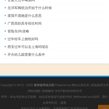
北洋军阀统治开始于什么时候
渡我不渡她是什么意思
广西高职高专招生时间
冒险岛3fc攻略
过年给车上烧纸好吗
西安过年可以去上海吗现在
开办幼儿园需要什么条件
Copyright © 2012 - 2026
奥神篮球俱乐部
Powered by
网站分类目录
|
精选推荐文章
|
网站地图
|
疑难解答
京ICP备06009323号
声明：本站内容来自互联网，如信息有错误可发邮件到f_fb#foxmail.com说明，我们
会及时纠正，谢谢
本站仅为个人兴趣爱好，不接盈利性广告及商业合作