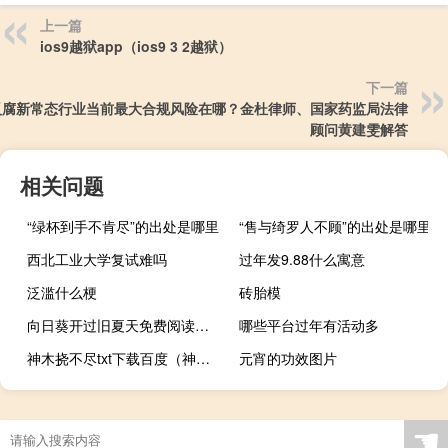
上一篇
ios9越狱app（ios9 3 2越狱）
下一篇
反腐新常态行业当前最大合规风险在哪？金杜律师、国家药监局法律
顾问黄建雯解答
相关问题
“绿杯到手不肯尽”的出处是哪里
“售与绮罗人不顾”的出处是哪里
西北工业大学复试难吗
过年发9.88什么寓意
泛滥什么梗
砖胎模
向日葵开过旧夏天免费阅读（向日葵开过旧夏天）
哪些平台过年有活动多
神木挠不尽txt下载百度（神木挠不尽txt下载）
元宵的功效图片
☚