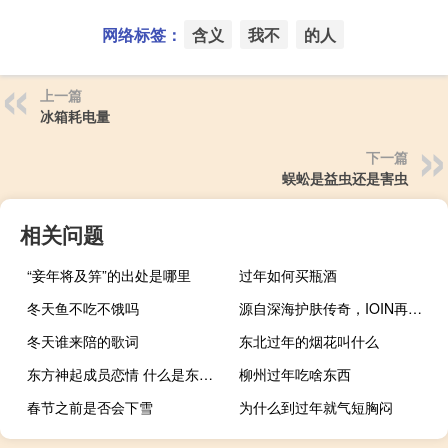
网络标签：
含义
我不
的人
上一篇
冰箱耗电量
下一篇
蜈蚣是益虫还是害虫
相关问题
“妾年将及笄”的出处是哪里
过年如何买瓶酒
冬天鱼不吃不饿吗
源自深海护肤传奇，IOIN再掀全新护肤风潮
冬天谁来陪的歌词
东北过年的烟花叫什么
东方神起成员恋情 什么是东方神起哪个成员恋情曝光
柳州过年吃啥东西
春节之前是否会下雪
为什么到过年就气短胸闷