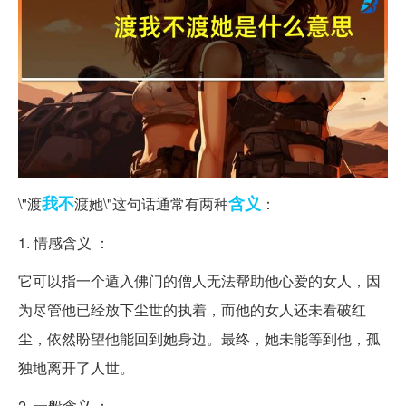
我不
含义
\"渡
渡她\"这句话通常有两种
：
1. 情感含义 ：
它可以指一个遁入佛门的僧人无法帮助他心爱的女人，因
为尽管他已经放下尘世的执着，而他的女人还未看破红
尘，依然盼望他能回到她身边。最终，她未能等到他，孤
独地离开了人世。
2. 一般含义 ：