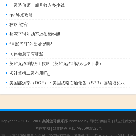
一级造价师一般月收入多少钱
rpg终点攻略
攻略 谜宫
烦死了过年动不动催婚好吗
“月影当轩”的出处是哪里
同体会意字有哪些
英雄无敌3战役全攻略（英雄无敌3战役地图下载）
考计算机二级有用吗_
美国能源部（DOE）：美国战略石油储备（SPR）连续增长八周至9月22日达到3.515亿桶
Copyright © 2012 - 2026
奥神篮球俱乐部
Powered by
网站分类目录
|
精选推荐文章
|
网站地图
|
疑难解答
京ICP备06009323号
声明：本站内容来自互联网，如信息有错误可发邮件到f_fb#foxmail.com说明，我们