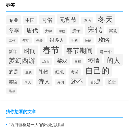
标签
冬天
元宵节
习俗
专业
中国
农历
宋代
唐代
冬季
孩子
寓意
大学
学校
攻略
很多人
工作
手机
年初
技能
年龄
春节
春节期间
时间
新年
是一个
的人
梦幻西游
疫情
游戏
汤圆
父母
自己的
的是
礼物
红包
考试
皮肤
还不
诗人
都是
英语
长辈
词人
诗词
陆游
猜你想看的文章
“西府璇枢是一人”的出处是哪里