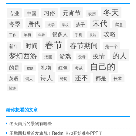
冬天
元宵节
习俗
专业
中国
农历
宋代
唐代
冬季
孩子
寓意
大学
学校
攻略
很多人
工作
手机
年初
技能
年龄
春节
春节期间
时间
新年
是一个
的人
梦幻西游
疫情
游戏
汤圆
父母
自己的
的是
礼物
红包
考试
皮肤
还不
诗人
都是
英语
长辈
词人
诗词
陆游
猜你想看的文章
冬天雨后的景物有哪些
王腾回归后首发旗舰！Redmi K70开始准备PPT了