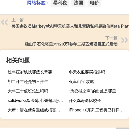
网络标签：
暴利税
法国
电价
上一篇
美国参议员Markey就AI聊天机器人和儿童隐私问题致信Meta Platf
下一篇
独山子石化塔里木120万吨/年二期乙烯项目正式启动
相关问题
过年压岁钱找哪些长辈要
冬天衣服要买很多吗
初二拜年还是初三拜年
火车山谷 攻略
大年三十值班难过吗吗
“为变徵之声”的出处是哪里
solidworks钣金薄片和槽口怎么用
什么鸟寿命比较长
大摩：潜在债务重组或损害碧桂园物业销售和品牌
iPhone 16系列工程机已打样：全系标配高刷 Pro升级四摄