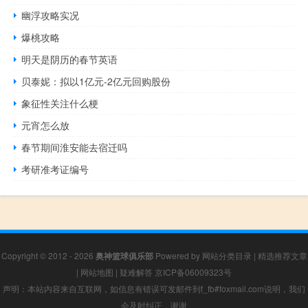
幽浮攻略实况
爆桃攻略
明天是阴历的春节英语
贝泰妮：拟以1亿元-2亿元回购股份
象征性关注什么梗
元宵怎么放
春节期间淮安能去宿迁吗
考研准考证编号
Copyright © 2012 - 2026
奥神篮球俱乐部
Powered by
网站分类目录
|
精选推荐文章
|
网站地图
|
疑难解答
京ICP备06009323号
声明：本站内容来自互联网，如信息有错误可发邮件到f_fb#foxmail.com说明，我们
会及时纠正，谢谢