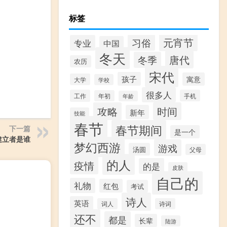
标签
元宵节
习俗
专业
中国
冬天
唐代
冬季
农历
宋代
孩子
寓意
大学
学校
很多人
工作
手机
年初
年龄
攻略
时间
新年
技能
春节
春节期间
下一篇
是一个
建立者是谁
梦幻西游
游戏
汤圆
父母
的人
疫情
的是
皮肤
自己的
礼物
红包
考试
诗人
英语
词人
诗词
还不
都是
长辈
陆游