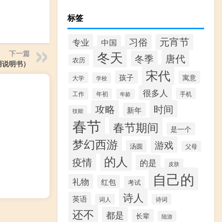
标签
元宵节
习俗
专业
中国
冬天
下一篇
唐代
冬季
农历
用说明书）
宋代
孩子
寓意
大学
学校
很多人
工作
手机
年初
年龄
攻略
时间
新年
技能
春节
春节期间
是一个
梦幻西游
游戏
汤圆
父母
的人
疫情
的是
皮肤
自己的
礼物
红包
考试
诗人
英语
词人
诗词
还不
都是
长辈
陆游