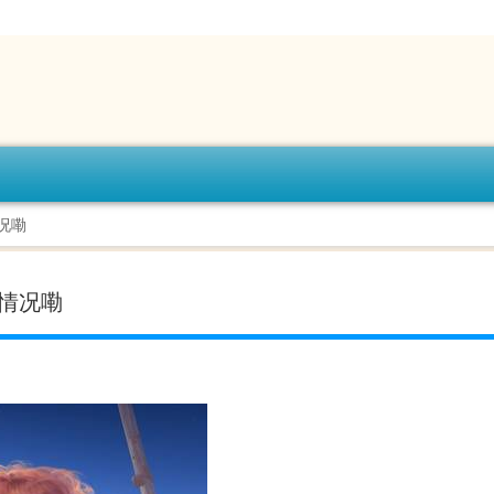
情况嘞
么情况嘞