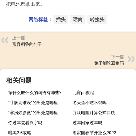
把电池都拿出来。
网络标签：
插头
话筒
转接头
上一篇
形容稻谷的句子
下一篇
兔子能吃豆角吗
相关问题
窜什么匿什么的词语有哪些?
元宵ps教程
“寸肠凭谁表”的出处是哪里
冬天鱼不吃不饿吗
“寒房烛影微”的出处是哪里
并联电阻计算公式口诀
你过年去看汉字吗
过年回家过年吗
暗黑2.6攻略
潘家园春节开业么2022