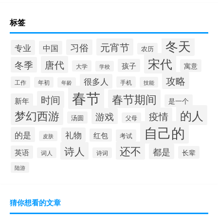
标签
冬天
元宵节
习俗
专业
中国
农历
宋代
唐代
冬季
孩子
寓意
大学
学校
攻略
很多人
工作
手机
年初
技能
年龄
春节
春节期间
时间
新年
是一个
的人
梦幻西游
疫情
游戏
汤圆
父母
自己的
的是
礼物
红包
考试
皮肤
还不
诗人
都是
英语
长辈
词人
诗词
陆游
猜你想看的文章