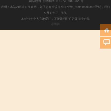
|
网站地图
|
疑难解答
京ICP备06009323号
声明：本站内容来自互联网，如信息有错误可发邮件到f_fb#foxmail.com说明，我们
会及时纠正，谢谢
本站仅为个人兴趣爱好，不接盈利性广告及商业合作
小男孩