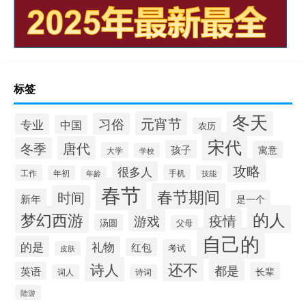
标签
冬天
元宵节
习俗
专业
中国
农历
宋代
唐代
冬季
孩子
寓意
大学
学校
攻略
很多人
工作
手机
年初
技能
年龄
春节
春节期间
时间
新年
是一个
的人
梦幻西游
疫情
游戏
汤圆
父母
自己的
的是
礼物
红包
考试
皮肤
还不
诗人
都是
英语
长辈
词人
诗词
陆游