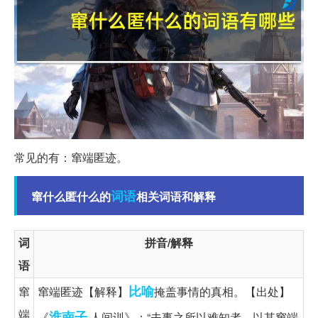
常见的有：窜端匿迹。
词语
窜什么匿什么的
相关词语和解释
词
拼音/解释
语
比喻
窜
窜端匿迹【解释】
掩盖事情的真相。【出处】
端
淮南子
《
·人间训》：“夫事之所以难知者，以其窜端