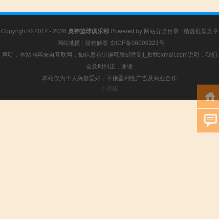
Copyright © 2012 - 2026
奥神篮球俱乐部
Powered by
网站分类目录
|
精选推荐文章
|
网站地图
|
疑难解答
京ICP备06009323号
声明：本站内容来自互联网，如信息有错误可发邮件到f_fb#foxmail.com说明，我们
会及时纠正，谢谢
本站仅为个人兴趣爱好，不接盈利性广告及商业合作
小男孩