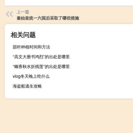
上一篇
秦始皇统一六国后采取了哪些措施
相关问题
甜杆种植时间和方法
“高文大册书鸿烈”的出处是哪里
“幽香秋水折残莲”的出处是哪里
vlog冬天晚上吃什么
海盗船逃生攻略