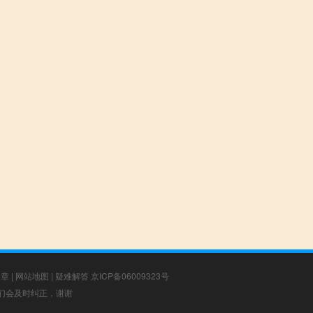
文章
|
网站地图
|
疑难解答
京ICP备06009323号
，我们会及时纠正，谢谢