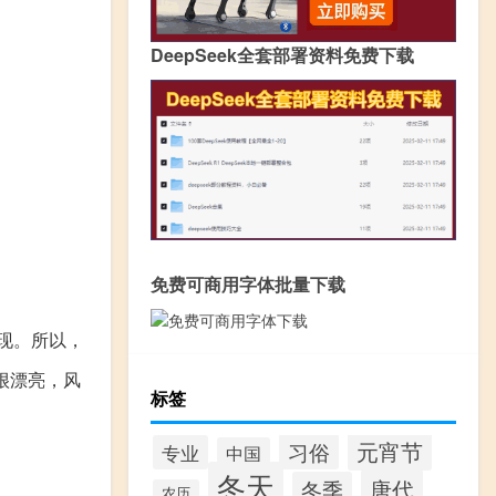
DeepSeek全套部署资料免费下载
免费可商用字体批量下载
现。所以，
很漂亮，风
标签
元宵节
习俗
专业
中国
冬天
唐代
冬季
农历