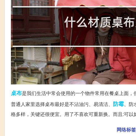
桌布
是我们生活中常会使用的一个物件常用在餐桌上面，
防霉
普通人家里选择桌布最好是不沾油污、易清洁、
、防
格多样，关键还很便宜。用了不喜欢可重新换。而且:可以
网络标签