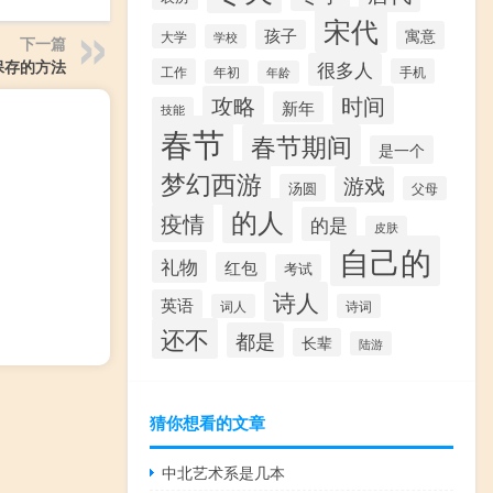
宋代
孩子
寓意
大学
学校
下一篇
保存的方法
很多人
工作
手机
年初
年龄
攻略
时间
新年
技能
春节
春节期间
是一个
梦幻西游
游戏
汤圆
父母
的人
疫情
的是
皮肤
自己的
礼物
红包
考试
诗人
英语
词人
诗词
还不
都是
长辈
陆游
猜你想看的文章
中北艺术系是几本