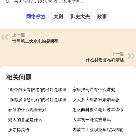
3、兴办学校，以法为教，以吏为师。
网络标签：
太尉
御史大夫
政事
上一篇
世界第二大水电站是哪里
下一篇
什么材质桌布好清洁
相关问题
“即今白头青眼绝”的出处是哪里
家里挂葫芦有什么讲究
“雨馀溪涨急机舂”的出处是哪里
女人多大年龄对婚姻着急
春节带什么现金最好
怎么向科教科老师过年请假
髡囚的意思是什么
大年初一能装被罩吗
沃尔得英语
内蒙古工业职业学院第四轮学科评估结果