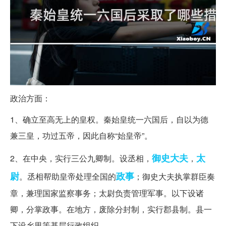
政治方面：
1、确立至高无上的皇权。秦始皇统一六国后，自以为德
兼三皇，功过五帝，因此自称“始皇帝”。
御史大夫
太
2、在中央，实行三公九卿制。设丞相，
，
尉
政事
。丞相帮助皇帝处理全国的
；御史大夫执掌群臣奏
章，兼理国家监察事务；太尉负责管理军事。以下设诸
卿，分掌政事。在地方，废除分封制，实行郡县制。县一
下设乡里等基层行政组织。