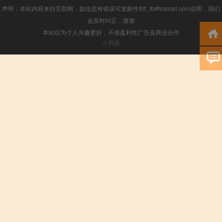
声明：本站内容来自互联网，如信息有错误可发邮件到f_fb#foxmail.com说明，我们
会及时纠正，谢谢
本站仅为个人兴趣爱好，不接盈利性广告及商业合作
小男孩