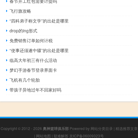
春节开工红包需要计提吗
飞行旗攻略
“四科弟子称文学”的出处是哪里
drop的ing形式
免费销售订单如何计税
“使事还须遂中辍”的出处是哪里
临高大年初三有什么活动
梦幻手游春节登录界面卡
飞机有几个轮胎
带孩子异地过年不回家好吗
Copyright © 2012 - 2026
奥神篮球俱乐部
Powered by
网站分类目录
|
精选推荐文章
|
网站地图
|
疑难解答
京ICP备06009323号