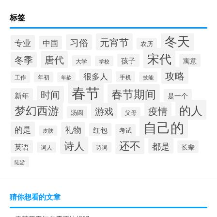
标签
冬天
元宵节
习俗
专业
中国
农历
宋代
唐代
冬季
孩子
寓意
大学
学校
攻略
很多人
工作
手机
年初
技能
年龄
春节
春节期间
时间
新年
是一个
的人
梦幻西游
疫情
游戏
汤圆
父母
自己的
的是
礼物
红包
考试
皮肤
还不
诗人
都是
英语
长辈
词人
诗词
陆游
猜你想看的文章