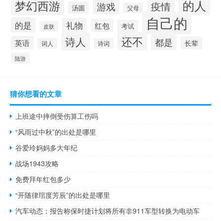
的人
梦幻西游
疫情
游戏
汤圆
父母
自己的
的是
礼物
红包
考试
皮肤
还不
诗人
都是
英语
长辈
词人
诗词
陆游
猜你想看的文章
上班途中摔倒受伤算工伤吗
“风雨过中秋”的出处是哪里
谷爱玲妈妈多大年纪
战场1943攻略
免费拜年红包多少
“开随律琯度芳辰”的出处是哪里
汽车动态：报告称保时捷计划将所有非911车型转换为电动车