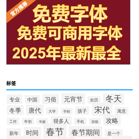
标签
冬天
元宵节
习俗
专业
中国
农历
宋代
唐代
冬季
孩子
寓意
大学
学校
攻略
很多人
工作
手机
年初
技能
年龄
春节
春节期间
时间
新年
是一个