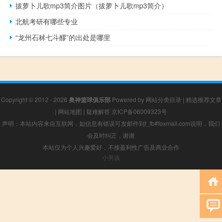
拔萝卜儿歌mp3简介图片（拔萝卜儿歌mp3简介）
北航考研有哪些专业
“龙州石秫七斗醪”的出处是哪里
Copyright © 2012 - 2026
奥神篮球俱乐部
Powered by
网站分类目录
|
精选推荐文章
|
网站地图
|
疑难解答
京ICP备06009323号
声明：本站内容来自互联网，如信息有错误可发邮件到f_fb#foxmail.com说明，我们
会及时纠正，谢谢
本站仅为个人兴趣爱好，不接盈利性广告及商业合作
小男孩