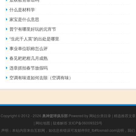
什么是材料学
家宝是什么意思
普宁有哪里好玩的元宵节
“生此千人英”的出处是哪里
事业单位职称怎么评
春见耙耙柑几月成熟
违章抓拍春节放假吗
空调有味道如何去除（空调有味）
Copyright © 2012 - 2026
奥神篮球俱乐部
Powered by
网站分类目录
|
精选推荐文章
|
网站地图
|
疑难解答
京ICP备06009323号
声明：本站内容来自互联网，如信息有错误可发邮件到f_fb#foxmail.com说明，我们