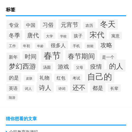
标签
冬天
元宵节
习俗
专业
中国
农历
宋代
唐代
冬季
孩子
寓意
大学
学校
攻略
很多人
工作
手机
年初
技能
年龄
春节
春节期间
时间
新年
是一个
的人
梦幻西游
疫情
游戏
汤圆
父母
自己的
的是
礼物
红包
考试
皮肤
还不
诗人
都是
英语
长辈
词人
诗词
陆游
猜你想看的文章
众联教育靠谱吗