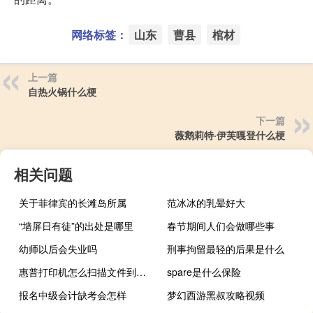
网络标签：
山东
曹县
棺材
上一篇
自热火锅什么梗
下一篇
薇鹅莉特·伊芙嘎登什么梗
相关问题
关于菲律宾的长滩岛所属
范冰冰的乳晕好大
“墙屏日有徒”的出处是哪里
春节期间人们会做哪些事
幼师以后会失业吗
刑事拘留最轻的后果是什么
惠普打印机怎么扫描文件到电脑win10（惠普打印机怎么扫描文件）
spare是什么保险
报名中级会计缺考会怎样
梦幻西游黑叔攻略视频