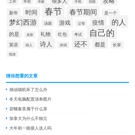
攻略
很多人
工作
手机
年初
技能
年龄
春节
春节期间
时间
新年
是一个
的人
梦幻西游
疫情
游戏
汤圆
父母
自己的
的是
礼物
红包
考试
皮肤
还不
诗人
都是
英语
长辈
词人
诗词
陆游
猜你想看的文章
抽油烟机坏了怎么办
冬天电脑配置清单图片
碧螺春茶属于什么茶
加拿大为什么不独立
大年初一能接人送人吗