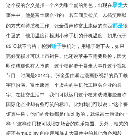
暴走
这个梗的含义是指一个名为张全蛋的角色，出现在
大
事件中，他是富土康企业的一名车间质检员，以搞笑幽默
都是
的方式对待质检工作。张全蛋声称富土康做的东西
很
牛逼的，他用温度计检测小米手机的开机温度，如果低于
锤子
85℃就不合格；检测
手机时，用锤子砸下去，如果
完好无损才可以上市销售。他还说苹果不需要质检，因为
即使糟糕也有人抢购。这个梗起源于暴走大事件这个视频
节目，时间是2014年。张全蛋由暴走漫画影视部的员工赖
宇恒扮演。富土康是一个虚构的手机代工巨头企业的名
字。在社交生活中，我们可以运用这个梗来戏谑那些自称
国际化企业却有些可笑的标准。比如我们可以说：“这个餐
馆真牛逼，他们的食物都是niubility的，就像富土康做的一
样！”这样使用梗可以增加场合的欢乐氛围。另外，相关的
梗还有“niubility”的使用和暴走大事件中的其他角色和段