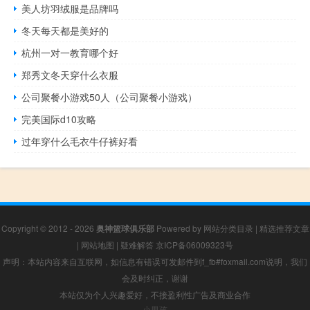
美人坊羽绒服是品牌吗
冬天每天都是美好的
杭州一对一教育哪个好
郑秀文冬天穿什么衣服
公司聚餐小游戏50人（公司聚餐小游戏）
完美国际d10攻略
过年穿什么毛衣牛仔裤好看
Copyright © 2012 - 2026
奥神篮球俱乐部
Powered by
网站分类目录
|
精选推荐文章
|
网站地图
|
疑难解答
京ICP备06009323号
声明：本站内容来自互联网，如信息有错误可发邮件到f_fb#foxmail.com说明，我们
会及时纠正，谢谢
本站仅为个人兴趣爱好，不接盈利性广告及商业合作
小男孩