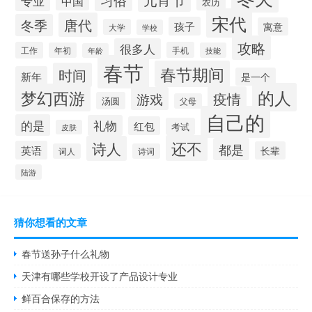
专业
中国
农历
宋代
唐代
冬季
孩子
寓意
大学
学校
攻略
很多人
工作
手机
年初
技能
年龄
春节
春节期间
时间
新年
是一个
的人
梦幻西游
疫情
游戏
汤圆
父母
自己的
的是
礼物
红包
考试
皮肤
还不
诗人
都是
英语
长辈
词人
诗词
陆游
猜你想看的文章
春节送孙子什么礼物
天津有哪些学校开设了产品设计专业
鲜百合保存的方法