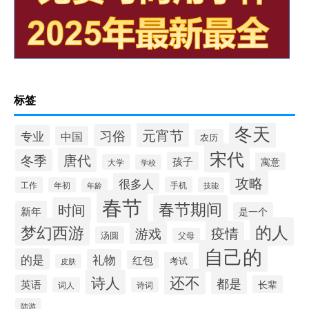
标签
冬天
元宵节
习俗
专业
中国
农历
宋代
唐代
冬季
孩子
寓意
大学
学校
攻略
很多人
工作
手机
年初
技能
年龄
春节
春节期间
时间
新年
是一个
的人
梦幻西游
疫情
游戏
汤圆
父母
自己的
的是
礼物
红包
考试
皮肤
还不
诗人
都是
英语
长辈
词人
诗词
陆游