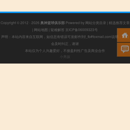
Copyright © 2012 - 2026
奥神篮球俱乐部
Powered by
网站分类目录
|
精选推荐文章
|
网站地图
|
疑难解答
京ICP备06009323号
声明：本站内容来自互联网，如信息有错误可发邮件到f_fb#foxmail.com说明，我们
会及时纠正，谢谢
本站仅为个人兴趣爱好，不接盈利性广告及商业合作
小男孩