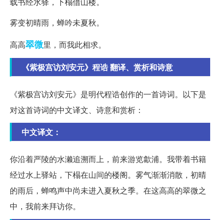
载书经水驿，下榻借山楼。
雾变初晴雨，蝉吟未夏秋。
翠微
高高
里，而我此相求。
《紫极宫访刘安元》程诰 翻译、赏析和诗意
《紫极宫访刘安元》是明代程诰创作的一首诗词。以下是
对这首诗词的中文译文、诗意和赏析：
中文译文：
你沿着严陵的水濑追溯而上，前来游览歙浦。我带着书籍
经过水上驿站，下榻在山间的楼阁。雾气渐渐消散，初晴
的雨后，蝉鸣声中尚未进入夏秋之季。在这高高的翠微之
中，我前来拜访你。