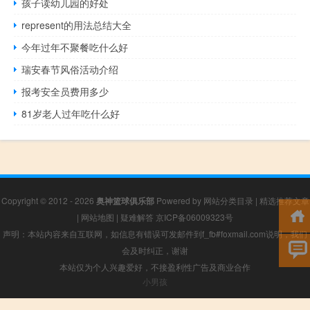
孩子读幼儿园的好处
represent的用法总结大全
今年过年不聚餐吃什么好
瑞安春节风俗活动介绍
报考安全员费用多少
81岁老人过年吃什么好
Copyright © 2012 - 2026
奥神篮球俱乐部
Powered by
网站分类目录
|
精选推荐文章
|
网站地图
|
疑难解答
京ICP备06009323号
声明：本站内容来自互联网，如信息有错误可发邮件到f_fb#foxmail.com说明，我们
会及时纠正，谢谢
本站仅为个人兴趣爱好，不接盈利性广告及商业合作
小男孩