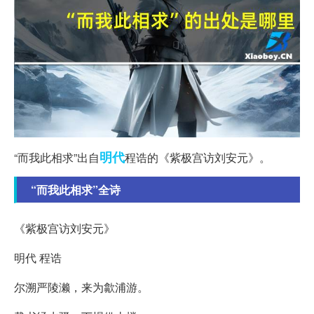
明代
“而我此相求”出自
程诰的《紫极宫访刘安元》。
“而我此相求”全诗
《紫极宫访刘安元》
明代 程诰
尔溯严陵濑，来为歙浦游。