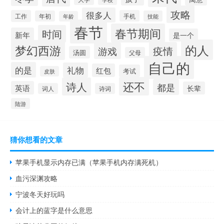
攻略
很多人
工作
手机
年初
技能
年龄
春节
春节期间
时间
新年
是一个
的人
梦幻西游
疫情
游戏
汤圆
父母
自己的
的是
礼物
红包
考试
皮肤
还不
诗人
都是
英语
长辈
词人
诗词
陆游
猜你想看的文章
苹果手机显示内存已满（苹果手机内存满死机）
血污深渊攻略
宁波冬天好玩吗
会计上的蓝字是什么意思