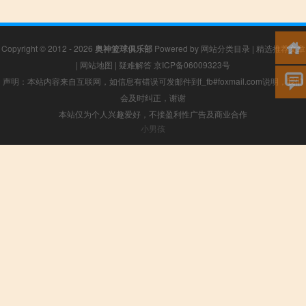
Copyright © 2012 - 2026
奥神篮球俱乐部
Powered by
网站分类目录
|
精选推荐文章
|
网站地图
|
疑难解答
京ICP备06009323号
声明：本站内容来自互联网，如信息有错误可发邮件到f_fb#foxmail.com说明，我们
会及时纠正，谢谢
本站仅为个人兴趣爱好，不接盈利性广告及商业合作
小男孩