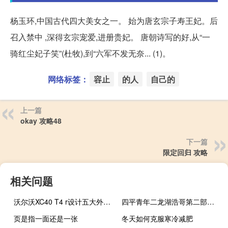
杨玉环,中国古代四大美女之一。 始为唐玄宗子寿王妃。后
召入禁中 ,深得玄宗宠爱,进册贵妃。 唐朝诗写的好,从“一
骑红尘妃子笑”(杜牧),到“六军不发无奈... (1)。
网络标签：
容止
的人
自己的
上一篇
okay 攻略48
下一篇
限定回归 攻略
相关问题
沃尔沃XC40 T4 r设计五大外观亮点
四平青年二龙湖浩哥第二部（谁知道 四平青年二龙湖浩哥的第一部的完整版在哪可以看）
页是指一面还是一张
冬天如何克服寒冷减肥