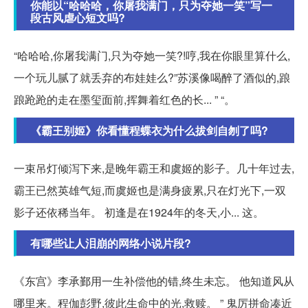
你能以“哈哈哈，你屠我满门，只为夺她一笑”写一
段古风虐心短文吗?
“哈哈哈,你屠我满门,只为夺她一笑?!哼,我在你眼里算什么,
一个玩儿腻了就丢弃的布娃娃么?”苏溪像喝醉了酒似的,踉
踉跄跄的走在墨玺面前,挥舞着红色的长... ” “。
《霸王别姬》你看懂程蝶衣为什么拔剑自刎了吗?
一束吊灯倾泻下来,是晚年霸王和虞姬的影子。几十年过去,
霸王已然英雄气短,而虞姬也是满身疲累,只在灯光下,一双
影子还依稀当年。 初逢是在1924年的冬天,小... 这。
有哪些让人泪崩的网络小说片段?
《东宫》李承鄞用一生补偿他的错,终生未忘。 他知道风从
哪里来。程伽彭野,彼此生命中的光,救赎。 ” 鬼厉拼命凑近