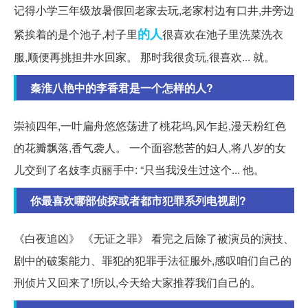
记得小学三年级放暑假回老家去玩,老家村边有口井,井旁边
的人
紧挨着的是个池子,村子里
很喜欢在池子里洗菜洗衣
服,顺便再挑担井水回家。 那时我很贪玩,很喜欢... 就。
秦淮八艳中的李香君是一个怎样的人?
崇祯四年,一叶扁舟悠悠荡进了桃花坞,风乍起,漫天粉红色
的花瓣飘落,香气袭人。 一个面容愁苦的妇人,将八岁的女
儿交到了名妓李贞丽手中: “只当我没生过这个... 他。
你最喜欢哪部侦探或者都市犯罪系列电视剧?
《白夜追凶》 《无证之罪》 看完之后除了被演员的演技、
剧中的破案能力、罪犯的犯罪手法征服外,感叹咱们自己的
刑侦片又回来了!所以,今天给大家推荐我们自己的。