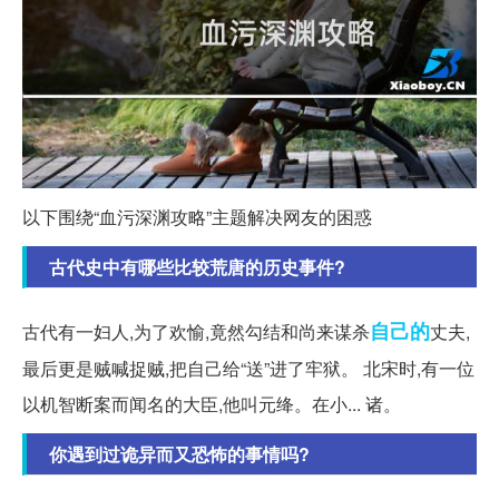
以下围绕“血污深渊攻略”主题解决网友的困惑
古代史中有哪些比较荒唐的历史事件?
自己的
古代有一妇人,为了欢愉,竟然勾结和尚来谋杀
丈夫,
最后更是贼喊捉贼,把自己给“送”进了牢狱。 北宋时,有一位
以机智断案而闻名的大臣,他叫元绛。在小... 诸。
你遇到过诡异而又恐怖的事情吗?