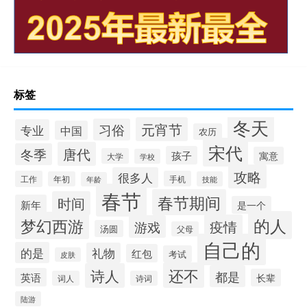
标签
冬天
元宵节
习俗
专业
中国
农历
宋代
唐代
冬季
孩子
寓意
大学
学校
攻略
很多人
工作
手机
年初
技能
年龄
春节
春节期间
时间
新年
是一个
的人
梦幻西游
疫情
游戏
汤圆
父母
自己的
的是
礼物
红包
考试
皮肤
还不
诗人
都是
英语
长辈
词人
诗词
陆游