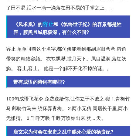
了田不易,泪水一滴一滴落在田不易的手掌之上。 。
容止
《凤求凰》的
和《纨绔世子妃》的容景都是姓
容，腹黑且城府极深，有什么不同?
容止 单单咀嚼这个名字,都仿佛能看到那副眉眼弯弯,唇角
带笑的精致容颜。 衣袂飘渺,揽月天下。凤目温润,落红妖
娆。 容止,容止。 他是一个解不开化不掉的谜。。
带有成语的诗词有哪些?
100句成语飞花令,免费送给你,让你立于不败之地! 1.青梅竹
马 郎骑竹马来,绕床弄青梅。 2.两小无猜 同居长干里,两小
无嫌猜。 3.千呼万唤 千呼万唤始出来,犹... 天。
唐玄宗为何会在安史之乱中赐死心爱的杨贵妃?