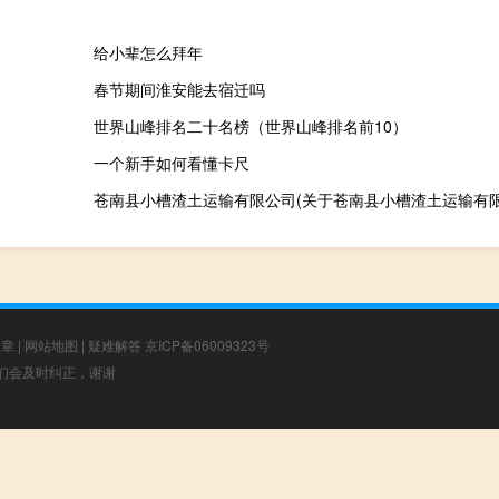
给小辈怎么拜年
春节期间淮安能去宿迁吗
世界山峰排名二十名榜（世界山峰排名前10）
一个新手如何看懂卡尺
苍南县小槽渣土运输有限公司(关于苍南县小槽渣土运输有限
文章
|
网站地图
|
疑难解答
京ICP备06009323号
，我们会及时纠正，谢谢