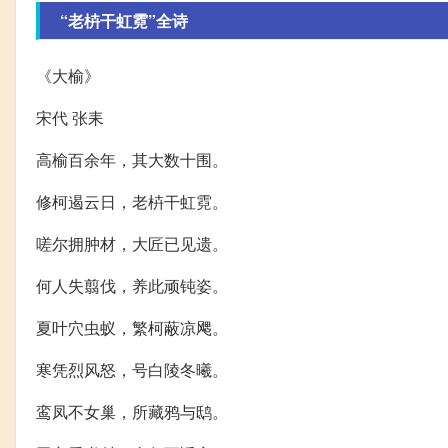
“老枿干虹霓”全诗
《大榆》
宋代 张耒
高榆百余年，其大数十围。
修柯遏云日，老枿干虹霓。
嗟尔拥肿材，大匠已见遗。
何人失翦伐，养此顽钝姿。
夏叶穴虫蚁，繁柯蔽凉飔。
寒凭烈风怒，号白陵冬曦。
鸾凤不女巢，所藏鸦与鸱。