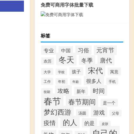
免费可商用字体批量下载
标签
元宵节
习俗
专业
中国
冬天
唐代
冬季
农历
宋代
孩子
寓意
大学
学校
很多人
工作
手机
年初
年龄
攻略
时间
新年
技能
春节
春节期间
是一个
梦幻西游
游戏
汤圆
父母
的人
疫情
的是
皮肤
自己的