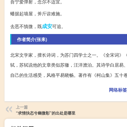
吾宁爱弹射，念尔不适宜。
蟠据起墙屋，斧斤谅难施。
成安
去恶不慎微，既
可追。
作者简介(张耒)
北宋文学家，擅长诗词，为苏门四学士之一。《全宋词》
轼，苏轼说他的文章类似苏辙，汪洋澹泊。其诗学白居易
自己的生活感受，风格平易晓畅。著作有《柯山集》五十
网络标签
上一篇
“求情抉态兮幽微彰”的出处是哪里