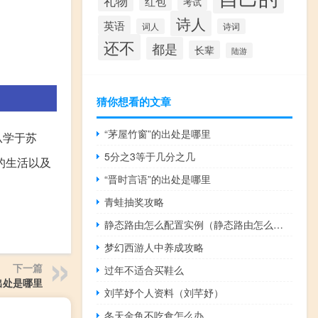
礼物
红包
考试
诗人
英语
词人
诗词
还不
都是
长辈
陆游
猜你想看的文章
“茅屋竹窗”的出处是哪里
从学于苏
5分之3等于几分之几
的生活以及
“晋时言语”的出处是哪里
。
青蛙抽奖攻略
静态路由怎么配置实例（静态路由怎么配置）
梦幻西游人中养成攻略
下一篇
过年不适合买鞋么
出处是哪里
刘芊妤个人资料（刘芊妤）
冬天金鱼不吃食怎么办