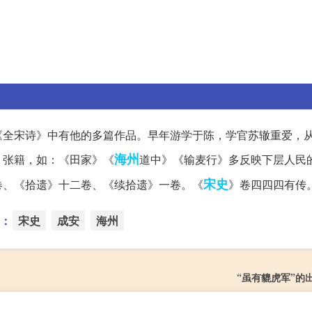
《全宋诗》中有他的多篇作品。早年游学于陈，学官苏辙重爱，
海州
、张籍，如：《田家》《
道中》《输麦行》多反映下层人民
宋史
卷、《拾遗》十二卷、《续拾遗》一卷。《
》卷四四四有传
：
宋史
成安
海州
“虽有貔虎军”的