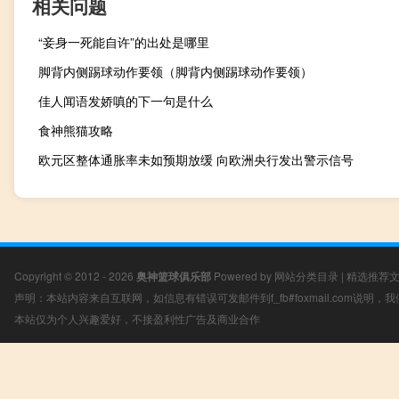
相关问题
“妾身一死能自许”的出处是哪里
脚背内侧踢球动作要领（脚背内侧踢球动作要领）
佳人闻语发娇嗔的下一句是什么
食神熊猫攻略
欧元区整体通胀率未如预期放缓 向欧洲央行发出警示信号
Copyright © 2012 - 2026
奥神篮球俱乐部
Powered by
网站分类目录
|
精选推荐
声明：本站内容来自互联网，如信息有错误可发邮件到f_fb#foxmail.com说明
本站仅为个人兴趣爱好，不接盈利性广告及商业合作