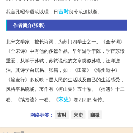
吉时
我言孔昭兮语汝以理，日
良兮汝遄以逝。
作者简介(张耒)
北宋文学家，擅长诗词，为苏门四学士之一。《全宋词》
《全宋诗》中有他的多篇作品。早年游学于陈，学官苏辙
重爱，从学于苏轼，苏轼说他的文章类似苏辙，汪洋澹
泊。其诗学白居易、张籍，如：《田家》《海州道中》
《输麦行》多反映下层人民的生活以及自己的生活感受，
风格平易晓畅。著作有《柯山集》五十卷、《拾遗》十二
宋史
卷、《续拾遗》一卷。《
》卷四四四有传。
网络标签：
吉时
宋史
幽微
上一篇