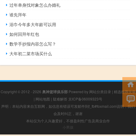
过年单身找对象怎么办婚礼
谁先拜年
浴巾今年多大年龄可以用
如何回拜年红包
数学手抄报内容怎么写？
大年初二菜市场买什么
Copyright © 2012 - 2026
奥神篮球俱乐部
Powered by
网站分类目录
|
精选推荐文章
|
网站地图
|
疑难解答
京ICP备06009323号
声明：本站内容来自互联网，如信息有错误可发邮件到f_fb#foxmail.com说明，我们
会及时纠正，谢谢
本站仅为个人兴趣爱好，不接盈利性广告及商业合作
小男孩