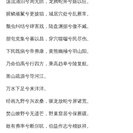
荡流涌汩兮周无防，龙腾蛇奔兮嬉以狂。
腥鳞顽鬣兮更披猖，城居穴处兮乱厥常。
颓虫纠结兮肆害戕，陆盘渊据兮傲不臧。
朋屯党集兮蕃以昌，穿穴噬囓兮民尽伤。
下民既病兮帝弗康，黄熊幽殛兮羽山阳。
乃命伯禹兮行四方，乘高趋卑兮陵复航。
凿山疏源兮导河江。
万水下足兮来洋洋。
经画九野兮兴农桑，驱龙放蛇兮屏诸荒。
焚山燎野兮无遗芒，野巢窟居兮保厥疆。
敢有弗率兮断尔吭，伯益作志兮稽妖祥。