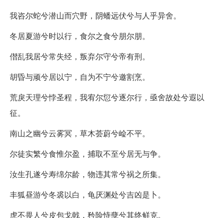
我咨尔蛇兮潜山而穴野，阴蟠远伏兮与人乎异舍。
冬居夏游兮时以行，食尔之食兮朋尔朋。
僣乱我居兮常失经，叛弃尔守兮帝有刑。
胡昏与顽兮居以宁，自为不宁兮邀割烹。
荒戾天理兮悖圣程，我宥尔愆兮逐尔行，亟舍故处兮遐以
征。
南山之幽兮云雾冥，草木荟蔚兮崄不平。
尔徒实繁兮食惟尔盈，捕取不至兮居无与争。
汝生孔遂兮寿绵尔龄，物违其常兮祸之所集。
丰狐昼游兮冬裘以白，龟厌渊处兮吉凶是卜。
虎不畏人兮皮包戈戟，矜险恃孽兮其终鲜克。