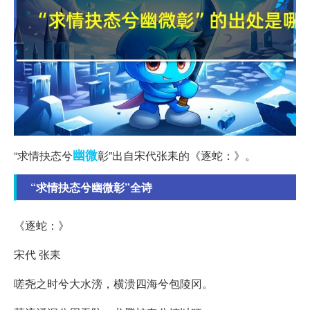
幽微
“求情抉态兮
彰”出自宋代张耒的《逐蛇：》。
“求情抉态兮幽微彰”全诗
《逐蛇：》
宋代 张耒
嗟尧之时兮大水滂，横溃四海兮包陵冈。