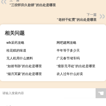
“三径怀归久欲耕”的出处是哪里
下一篇
“老枿干虹霓”的出处是哪里
相关问题
wlk采药攻略
网吧建网攻略
桂花糕的味道
半年等于多少天
无人机用什么燃料
广元春节堵车吗
“如彼韦陟”的出处是哪里
“瘦影无寻处”的出处是哪里
“烟月冥蒙”的出处是哪里
农人过年什么好卖
☚