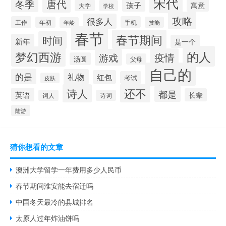
宋代
唐代
冬季
孩子
寓意
大学
学校
攻略
很多人
工作
手机
年初
技能
年龄
春节
春节期间
时间
新年
是一个
的人
梦幻西游
疫情
游戏
汤圆
父母
自己的
的是
礼物
红包
考试
皮肤
还不
诗人
都是
英语
长辈
词人
诗词
陆游
猜你想看的文章
澳洲大学留学一年费用多少人民币
春节期间淮安能去宿迁吗
中国冬天最冷的县城排名
太原人过年炸油饼吗