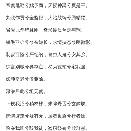
帝虞耄勤兮黜予商，天授神禹兮夏是王。
九牧作贡兮金监锽，大冶鼓铸兮腾精铓。
岩岩九鼎峙且刚，奇形诡质兮走与翔。
鳞毛羽◇兮兮杂短长，求情抉态兮幽微彰。
制驭百怪兮严纪纲，兽虫人鬼兮安其乡。
殊宫别域兮异存亡，曷为兹蛇兮宅我居。
妖顽坚老兮傲驱除。
深潜居此兮坦无虞。
下饮我沼兮稍林株，朱眸丹舌兮玄鳞肤。
恍惚遽速兮疑有无，居者畏避兮行者徐。
险夺我圃兮骇我徒，盗窃祭祷兮欺群愚。