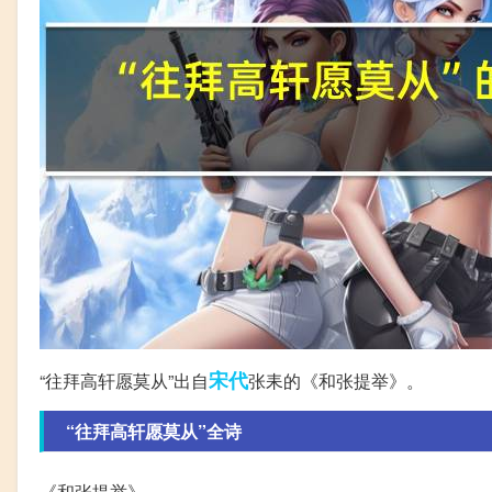
宋代
“往拜高轩愿莫从”出自
张耒的《和张提举》。
“往拜高轩愿莫从”全诗
《和张提举》