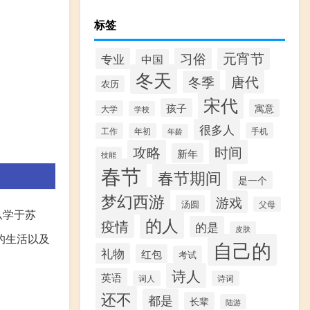
标签
元宵节
习俗
专业
中国
冬天
唐代
冬季
农历
宋代
孩子
寓意
大学
学校
很多人
工作
手机
年初
年龄
攻略
时间
新年
技能
春节
春节期间
是一个
梦幻西游
游戏
汤圆
父母
从学于苏
的人
疫情
的是
皮肤
的生活以及
自己的
礼物
红包
考试
。
诗人
英语
词人
诗词
还不
都是
长辈
陆游