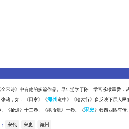
《全宋诗》中有他的多篇作品。早年游学于陈，学官苏辙重爱，
海州
、张籍，如：《田家》《
道中》《输麦行》多反映下层人民
宋史
卷、《拾遗》十二卷、《续拾遗》一卷。《
》卷四四四有传
：
宋代
宋史
海州