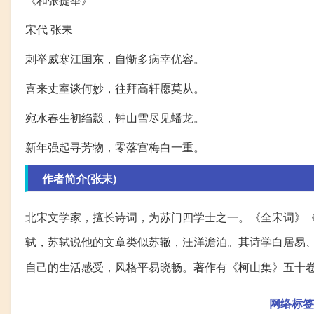
宋代 张耒
刺举威寒江国东，自惭多病幸优容。
喜来丈室谈何妙，往拜高轩愿莫从。
宛水春生初绉縠，钟山雪尽见蟠龙。
新年强起寻芳物，零落宫梅白一重。
作者简介(张耒)
北宋文学家，擅长诗词，为苏门四学士之一。《全宋词》
轼，苏轼说他的文章类似苏辙，汪洋澹泊。其诗学白居易
自己的生活感受，风格平易晓畅。著作有《柯山集》五十
网络标签