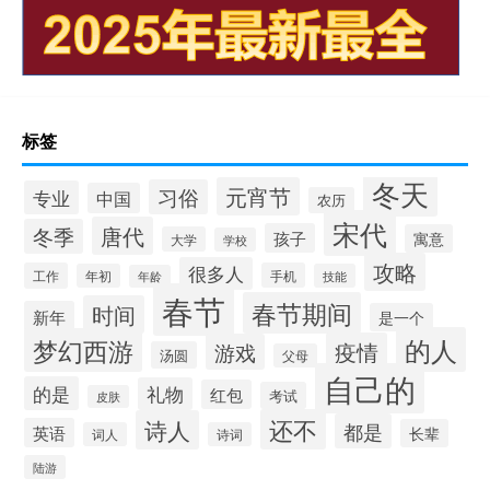
标签
冬天
元宵节
习俗
专业
中国
农历
宋代
唐代
冬季
孩子
寓意
大学
学校
攻略
很多人
工作
手机
年初
技能
年龄
春节
春节期间
时间
新年
是一个
的人
梦幻西游
疫情
游戏
汤圆
父母
自己的
的是
礼物
红包
考试
皮肤
还不
诗人
都是
英语
长辈
词人
诗词
陆游