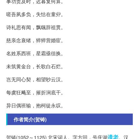
事功贵及时，迟暮复何算。
嗟吾夙多负，失怙在童丱。
诗礼思有闻，飘颻辞祖贯。
慈亲念衰绪，猝猝营婚宦。
名姓系西班，星霜亟徂换。
未筑黄金台，长歌白石烂。
岂无同心契，相望眇云汉。
每虞狂飚至，摧折涧底干。
异日偶班输，抱柯徒永叹。
作者简介(贺铸)
遗老
贺铸(1052～1125) 北宋词人。字方回，号庆湖
。汉