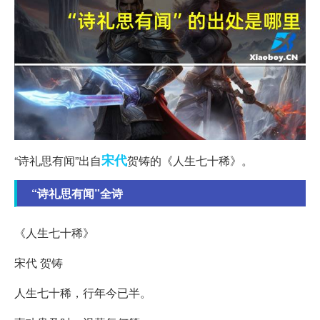
宋代
“诗礼思有闻”出自
贺铸的《人生七十稀》。
“诗礼思有闻”全诗
《人生七十稀》
宋代 贺铸
人生七十稀，行年今已半。