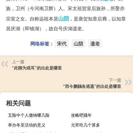
族，卫州（今河南卫辉）人。宋太祖贺皇后族孙，所娶亦
山阴
宗室之女。自称远祖本居
，是唐贺知章后裔，以知章
居庆湖（即镜湖），故自号庆湖遗老。
网络标签：
宋代
山阴
遗老
上一篇
“此聊为戏耳”的出处是哪里
下一篇
“而今鹏鷃各逍遥”的出处是哪里
相关问题
五险中个人缴纳哪几险
攻略吧骚年
举办冬至活动的意义
元宵吃几个算多