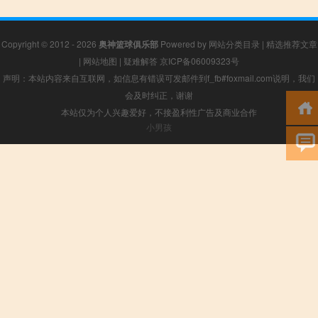
Copyright © 2012 - 2026
奥神篮球俱乐部
Powered by
网站分类目录
|
精选推荐文章
|
网站地图
|
疑难解答
京ICP备06009323号
声明：本站内容来自互联网，如信息有错误可发邮件到f_fb#foxmail.com说明，我们
会及时纠正，谢谢
本站仅为个人兴趣爱好，不接盈利性广告及商业合作
小男孩