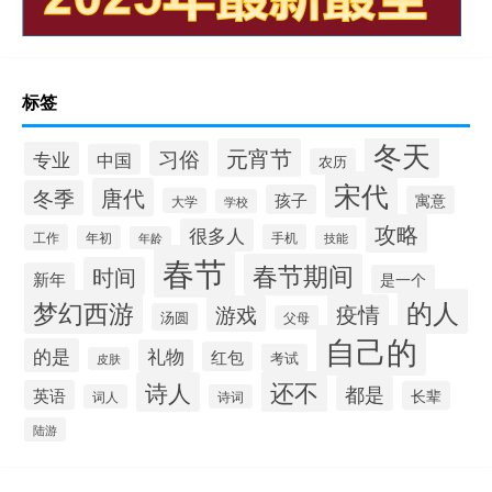
标签
冬天
元宵节
习俗
专业
中国
农历
宋代
唐代
冬季
孩子
寓意
大学
学校
攻略
很多人
工作
手机
年初
技能
年龄
春节
春节期间
时间
新年
是一个
的人
梦幻西游
疫情
游戏
汤圆
父母
自己的
的是
礼物
红包
考试
皮肤
还不
诗人
都是
英语
长辈
词人
诗词
陆游