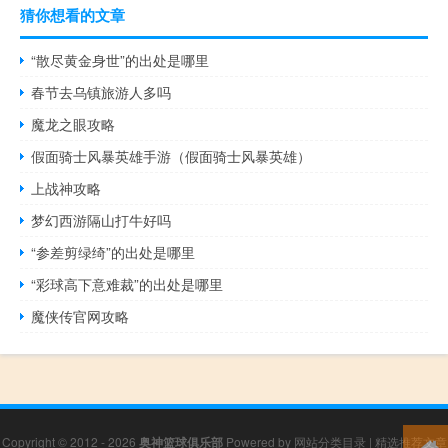
猜你想看的文章
“散尽黄金身世”的出处是哪里
春节去乌镇旅游人多吗
魔龙之眼攻略
假面骑士风暴英雄手游（假面骑士风暴英雄）
上战神攻略
梦幻西游隔山打牛好吗
“参差剪绿绮”的出处是哪里
“彩球高下意难裁”的出处是哪里
魔侠传官网攻略
Copyright © 2012 - 2026
奥神篮球俱乐部
Powered by
网站分类目录
|
精选推荐文章