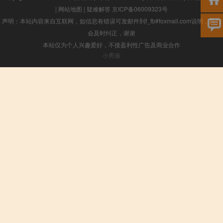
|
网站地图
|
疑难解答
京ICP备06009323号
声明：本站内容来自互联网，如信息有错误可发邮件到f_fb#foxmail.com说明，我们
会及时纠正，谢谢
本站仅为个人兴趣爱好，不接盈利性广告及商业合作
小男孩