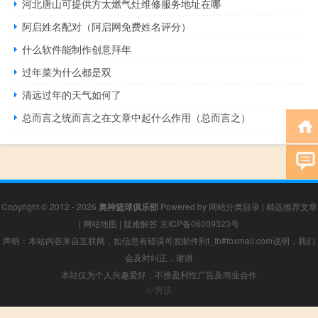
河北唐山可提供方太燃气灶维修服务地址在哪
阿启姓名配对（阿启网免费姓名评分）
什么软件能制作创意拜年
过年菜为什么都是双
清远过年的天气如何了
总而言之统而言之在文章中起什么作用（总而言之）
Copyright © 2012 - 2026
奥神篮球俱乐部
Powered by
网站分类目录
|
精选推荐文章
|
网站地图
|
疑难解答
京ICP备06009323号
声明：本站内容来自互联网，如信息有错误可发邮件到f_fb#foxmail.com说明，我们
会及时纠正，谢谢
本站仅为个人兴趣爱好，不接盈利性广告及商业合作
小男孩