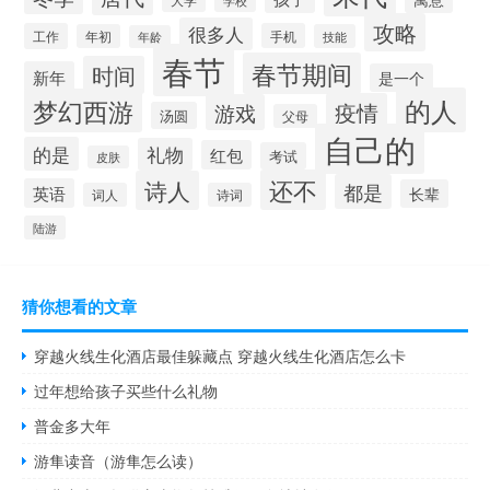
攻略
很多人
工作
手机
年初
技能
年龄
春节
春节期间
时间
新年
是一个
的人
梦幻西游
疫情
游戏
汤圆
父母
自己的
的是
礼物
红包
考试
皮肤
还不
诗人
都是
英语
长辈
词人
诗词
陆游
猜你想看的文章
穿越火线生化酒店最佳躲藏点 穿越火线生化酒店怎么卡
过年想给孩子买些什么礼物
普金多大年
游隼读音（游隼怎么读）