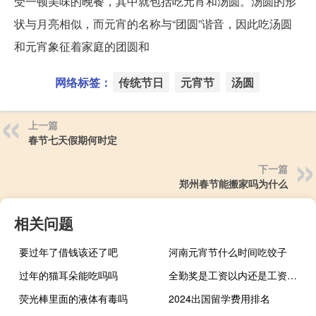
受一顿美味的晚餐，其中就包括吃元宵和汤圆。汤圆的形
状与月亮相似，而元宵的名称与“团圆”谐音，因此吃汤圆
和元宵象征着家庭的团圆和
网络标签：
传统节日
元宵节
汤圆
上一篇
春节七天假期何时定
下一篇
郑州春节能搬家吗为什么
相关问题
要过年了借钱该还了吧
河南元宵节什么时间吃饺子
过年的猫耳朵能吃吗吗
全勤奖是工资以内还是工资以外的发放（全勤奖是工资以内还是工资以外的）
荧光棒里面的液体有毒吗
2024出国留学费用排名