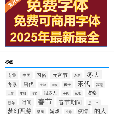
标签
冬天
元宵节
习俗
专业
中国
农历
宋代
唐代
冬季
孩子
寓意
大学
学校
攻略
很多人
工作
手机
年初
技能
年龄
春节
春节期间
时间
新年
是一个
的人
梦幻西游
疫情
游戏
汤圆
父母