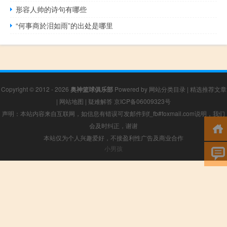
形容人帅的诗句有哪些
“何事商於泪如雨”的出处是哪里
Copyright © 2012 - 2026
奥神篮球俱乐部
Powered by
网站分类目录
|
精选推荐文章
|
网站地图
|
疑难解答
京ICP备06009323号
声明：本站内容来自互联网，如信息有错误可发邮件到f_fb#foxmail.com说明，我们
会及时纠正，谢谢
本站仅为个人兴趣爱好，不接盈利性广告及商业合作
小男孩