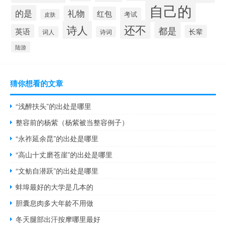
自己的
的是
礼物
红包
考试
皮肤
还不
诗人
都是
英语
长辈
词人
诗词
陆游
猜你想看的文章
“浅醉扶头”的出处是哪里
整容前的杨紫（杨紫被当整容例子）
“永祚延余昆”的出处是哪里
“高山十丈磨苍崖”的出处是哪里
“文鲂自潜跃”的出处是哪里
蚌埠最好的大学是几本的
胆囊息肉多大年龄不用做
冬天腿部出汗按摩哪里最好