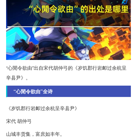
“心閒令欲由”出自宋代胡仲弓的《岁饥郡行岩卹过余杭呈
辛县尹》。
“心閒令欲由”全诗
《岁饥郡行岩卹过余杭呈辛县尹》
宋代 胡仲弓
山城丰货集，富庶如丰年。