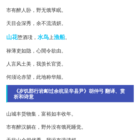
市有醉人卧，野无饿莩眠。
天目会深秀，余不流清妍。
山花
水鸟
渔船
堕酒琖，
上
。
禄薄吏如隐，心閒令欲由。
人言风土美，我羡长官贤。
何须论赤望，此地称华颠。
《岁饥郡行岩卹过余杭呈辛县尹》胡仲弓 翻译、赏
析和诗意
山城丰货物集，富裕如丰收年。
市有醉汉躺在，野外没有饿死睡觉。
天目山会很优秀，我没有流清妍。