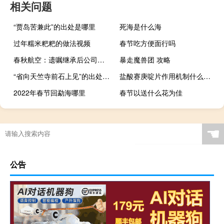
相关问题
“贾岛苦兼此”的出处是哪里
死海是什么海
过年糯米粑粑的做法视频
春节吃方便面行吗
春秋航空：遗嘱继承后公司实控人将变更为王正华、王煜
暴走魔兽团 攻略
“省向天竺寺前石上见”的出处是哪里
盐酸赛庚啶片作用机制什么时候吃?（盐酸赛庚啶片作用）
2022年春节回勐海哪里
春节以送什么花为佳
☚
公告