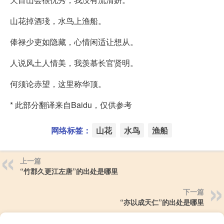
山花掉酒琖，水鸟上渔船。
俸禄少吏如隐藏，心情闲适让想从。
人说风土人情美，我羡慕长官贤明。
何须论赤望，这里称华顶。
* 此部分翻译来自Baidu，仅供参考
网络标签：
山花
水鸟
渔船
上一篇
“竹郡久更江左唐”的出处是哪里
下一篇
“亦以成天仁”的出处是哪里