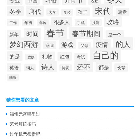
专业
中国
农历
宋代
唐代
冬季
孩子
寓意
大学
学校
攻略
很多人
工作
手机
年初
技能
年龄
春节
春节期间
时间
新年
是一个
的人
梦幻西游
疫情
游戏
汤圆
父母
自己的
的是
礼物
红包
考试
皮肤
还不
诗人
都是
英语
长辈
词人
诗词
陆游
猜你想看的文章
福州元宵哪里过
艺考算统招吗
过年机票很贵吗