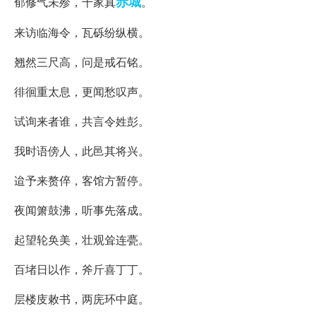
赤城
郁修气未殄，千家真
。
来访临海令，瓦砾纷纵横。
翘然三尺高，问是戒石铭。
徘徊重太息，更闻愁叹声。
试询来者谁，共言令姓彭。
我时语傍人，此邑其将兴。
迨予来赘倅，客馆方暂停。
夜闻箫鼓沸，听事先落成。
起望轮奂美，壮观耸连甍。
百堵日以作，斧斤喜丁丁。
层楼庋敕书，两庑环中庭。