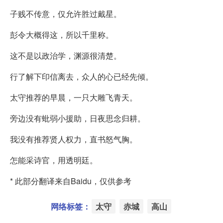
子贱不传意，仅允许胜过戴星。
彭令大概得这，所以千里称。
这不是以政治学，渊源很清楚。
行了解下印信离去，众人的心已经先倾。
太守推荐的早晨，一只大雕飞青天。
旁边没有蚍弱小援助，日夜思念归耕。
我没有推荐贤人权力，直书怒气胸。
怎能采诗官，用透明廷。
* 此部分翻译来自Baidu，仅供参考
网络标签：
太守
赤城
高山