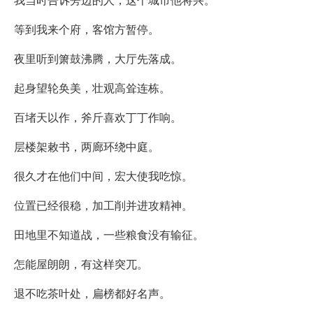
等到我来个府，客馆方暂停。
夜里听到箫鼓沸腾，大厅先落成。
起身望轮奂美，壮观高耸连栋。
百堵天以作，斧斤喜欢丁丁作响。
层楼架敕书，两廊环绕中庭。
很久才在他们中间，宏大使我吃惊。
位置已经很稳，加工削并进攻精神。
田地里不知道战，一些粮食没有输征。
怎能屋朗朗，有这样突兀。
退不吃茶叶处，扁榜都好名声。