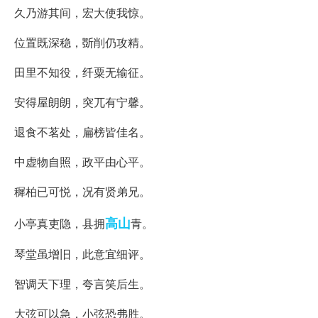
久乃游其间，宏大使我惊。
位置既深稳，斲削仍攻精。
田里不知役，纤粟无输征。
安得屋朗朗，突兀有宁馨。
退食不茗处，扁榜皆佳名。
中虚物自照，政平由心平。
穉柏已可悦，况有贤弟兄。
高山
小亭真吏隐，县拥
青。
琴堂虽增旧，此意宜细评。
智调天下理，夸言笑后生。
大弦可以急，小弦恐弗胜。