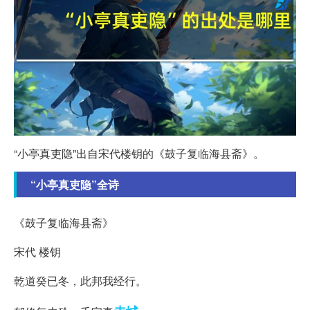
“小亭真吏隐”出自宋代楼钥的《鼓子复临海县斋》。
“小亭真吏隐”全诗
《鼓子复临海县斋》
宋代 楼钥
乾道癸已冬，此邦我经行。