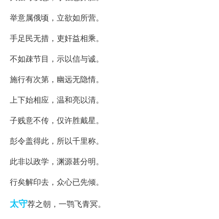
举意属俄顷，立欲如所营。
手足民无措，吏奸益相乘。
不如疎节目，示以信与诚。
施行有次第，幽远无隐情。
上下始相应，温和亮以清。
子贱意不传，仅许胜戴星。
彭令盖得此，所以千里称。
此非以政学，渊源甚分明。
行矣解印去，众心已先倾。
太守
荐之朝，一鹗飞青冥。