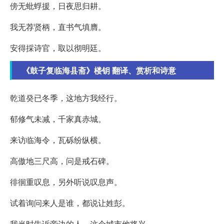
傍无蚍蜉援，日夜思归耕。
我无荐贤柄，直书气填膺。
安得採诗官，取以彻明廷。
《鼓子复临海县斋》楼钥 翻译、赏析和诗意
乾道癸已冬季，这地方我经行。
郁修气未减，千家真赤城。
来访临海令，瓦砾纷纵横。
高傲地三尺高，问是戒石碑。
徘徊重叹息，另外听说叹息声。
试着询问来人是谁，都说让姓彭。
我当时告诉旁边的人，这个城市他将兴。