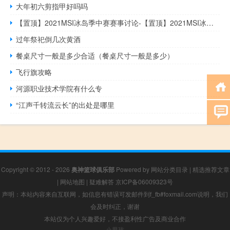
大年初六剪指甲好吗吗
【置顶】2021MSI冰岛季中赛赛事讨论-【置顶】2021MSI冰岛季中赛赛事讨论什么梗-「鲸吼社区」
过年祭祀倒几次黄酒
餐桌尺寸一般是多少合适（餐桌尺寸一般是多少）
飞行旗攻略
河源职业技术学院有什么专
“江声千转流云长”的出处是哪里
Copyright © 2012 - 2026
奥神篮球俱乐部
Powered by
网站分类目录
|
精选推荐文章
|
网站地图
|
疑难解答
京ICP备06009323号
声明：本站内容来自互联网，如信息有错误可发邮件到f_fb#foxmail.com说明，我们
会及时纠正，谢谢
本站仅为个人兴趣爱好，不接盈利性广告及商业合作
小男孩