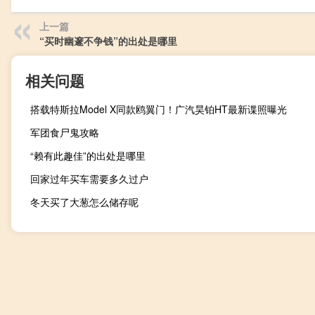
上一篇
“买时幽邃不争钱”的出处是哪里
相关问题
搭载特斯拉Model X同款鸥翼门！广汽昊铂HT最新谍照曝光
军团食尸鬼攻略
“赖有此趣佳”的出处是哪里
回家过年买车需要多久过户
冬天买了大葱怎么储存呢