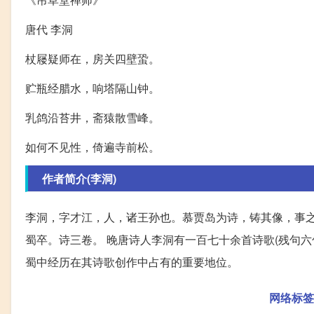
唐代 李洞
杖屦疑师在，房关四壁蛩。
贮瓶经腊水，响塔隔山钟。
乳鸽沿苔井，斋猿散雪峰。
如何不见性，倚遍寺前松。
作者简介(李洞)
李洞，字才江，人，诸王孙也。慕贾岛为诗，铸其像，事
蜀卒。诗三卷。 晚唐诗人李洞有一百七十余首诗歌(残句六
蜀中经历在其诗歌创作中占有的重要地位。
网络标签