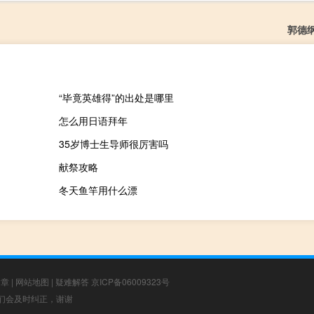
郭德
“毕竟英雄得”的出处是哪里
怎么用日语拜年
35岁博士生导师很厉害吗
献祭攻略
冬天鱼竿用什么漂
文章
|
网站地图
|
疑难解答
京ICP备06009323号
，我们会及时纠正，谢谢