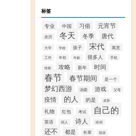
标签
元宵节
习俗
专业
中国
冬天
唐代
冬季
农历
宋代
孩子
寓意
大学
学校
很多人
工作
手机
年初
年龄
攻略
时间
新年
技能
春节
春节期间
是一个
梦幻西游
游戏
汤圆
父母
的人
疫情
的是
皮肤
自己的
礼物
红包
考试
诗人
英语
词人
诗词
还不
都是
长辈
陆游