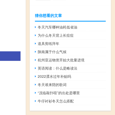
猜你想看的文章
冬天汽车哪种油耗低省油
为什么冬天背上长痘痘
道具剪纸拜年
陕南属于什么气候
杭州亚运物资开始大批量进境
英语阅读：什么是略读法
2022溧水过年补贴吗
冬天谁来陪的歌词
“况临敲扑喧”的出处是哪里
牛仔衬衫冬天怎么搭配