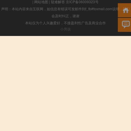
|
网站地图
|
疑难解答
京ICP备06009323号
声明：本站内容来自互联网，如信息有错误可发邮件到f_fb#foxmail.com说明，我们
会及时纠正，谢谢
本站仅为个人兴趣爱好，不接盈利性广告及商业合作
小男孩