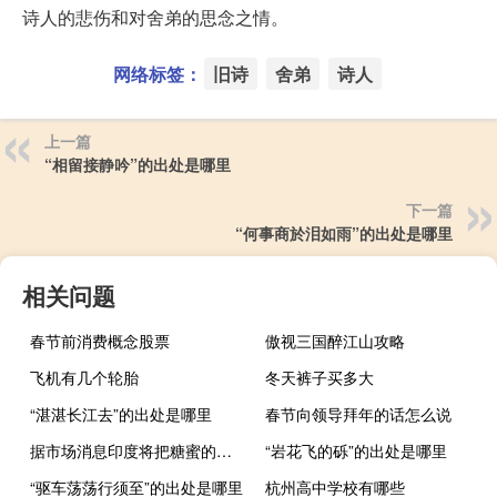
诗人的悲伤和对舍弟的思念之情。
网络标签：
旧诗
舍弟
诗人
上一篇
“相留接静吟”的出处是哪里
下一篇
“何事商於泪如雨”的出处是哪里
相关问题
春节前消费概念股票
傲视三国醉江山攻略
飞机有几个轮胎
冬天裤子买多大
“湛湛长江去”的出处是哪里
春节向领导拜年的话怎么说
据市场消息印度将把糖蜜的商品及服务税从28%降至5%
“岩花飞的砾”的出处是哪里
“驱车荡荡行须至”的出处是哪里
杭州高中学校有哪些