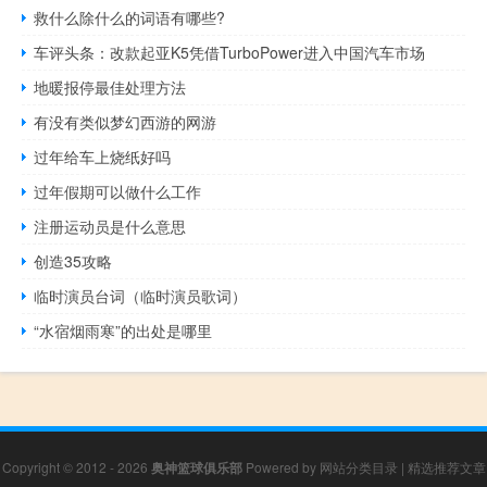
救什么除什么的词语有哪些?
车评头条：改款起亚K5凭借TurboPower进入中国汽车市场
地暖报停最佳处理方法
有没有类似梦幻西游的网游
过年给车上烧纸好吗
过年假期可以做什么工作
注册运动员是什么意思
创造35攻略
临时演员台词（临时演员歌词）
“水宿烟雨寒”的出处是哪里
Copyright © 2012 - 2026
奥神篮球俱乐部
Powered by
网站分类目录
|
精选推荐文章