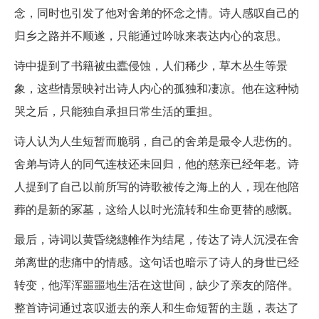
念，同时也引发了他对舍弟的怀念之情。诗人感叹自己的
归乡之路并不顺遂，只能通过吟咏来表达内心的哀思。
诗中提到了书籍被虫蠹侵蚀，人们稀少，草木丛生等景
象，这些情景映衬出诗人内心的孤独和凄凉。他在这种恸
哭之后，只能独自承担日常生活的重担。
诗人认为人生短暂而脆弱，自己的舍弟是最令人悲伤的。
舍弟与诗人的同气连枝还未回归，他的慈亲已经年老。诗
人提到了自己以前所写的诗歌被传之海上的人，现在他陪
葬的是新的冢墓，这给人以时光流转和生命更替的感慨。
最后，诗词以黄昏绕繐帷作为结尾，传达了诗人沉浸在舍
弟离世的悲痛中的情感。这句话也暗示了诗人的身世已经
转变，他浑浑噩噩地生活在这世间，缺少了亲友的陪伴。
整首诗词通过哀叹逝去的亲人和生命短暂的主题，表达了