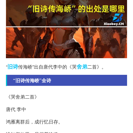
旧诗
舍弟
“
传海峤”出自唐代李中的《哭
二首》。
“旧诗传海峤”全诗
《哭舍弟二首》
唐代 李中
鸿雁离群后，成行忆日存。