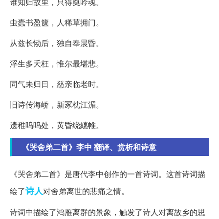
谁知归故里，只得奠吟魂。
虫蠹书盈箧，人稀草拥门。
从兹长恸后，独自奉晨昏。
浮生多夭枉，惟尔最堪悲。
同气未归日，慈亲临老时。
旧诗传海峤，新冢枕江湄。
遗稚呜呜处，黄昏绕繐帷。
《哭舍弟二首》李中 翻译、赏析和诗意
《哭舍弟二首》是唐代李中创作的一首诗词。这首诗词描
诗人
绘了
对舍弟离世的悲痛之情。
诗词中描绘了鸿雁离群的景象，触发了诗人对离故乡的思