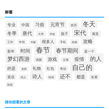
标签
冬天
元宵节
习俗
专业
中国
农历
宋代
唐代
冬季
孩子
寓意
大学
学校
攻略
很多人
工作
手机
年初
技能
年龄
春节
春节期间
时间
新年
是一个
的人
梦幻西游
疫情
游戏
汤圆
父母
自己的
的是
礼物
红包
考试
皮肤
还不
诗人
都是
英语
长辈
词人
诗词
陆游
猜你想看的文章