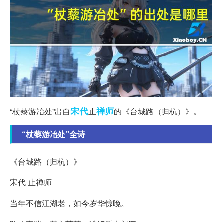
宋代
禅师
“杖藜游冶处”出自
止
的《台城路（归杭）》。
“杖藜游冶处”全诗
《台城路（归杭）》
宋代 止禅师
当年不信江湖老，如今岁华惊晚。