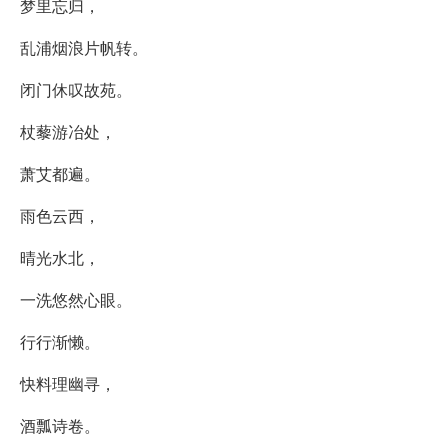
梦里忘归，
乱浦烟浪片帆转。
闭门休叹故苑。
杖藜游冶处，
萧艾都遍。
雨色云西，
晴光水北，
一洗悠然心眼。
行行渐懒。
快料理幽寻，
酒瓢诗卷。