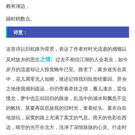
赖有湖边，
踢时鸥数点。
诗意：
这首诗以归杭路为背景，表达了作者对时光流逝的感慨以
之情
及对故乡的思念
。过去不相信江湖的人会老去，如今
岁月的流逝却让人惊觉晚年已至。路变了，家乡迷失在其
中，花儿凋零无人知晓，谁还记得我刘阮曾经重回。异乡
之地使我感到疏远，但仍带着牵挂之情，雁儿凄凉，蛩虫
懷念，梦中也忘却回归的路途，乱流中的浦水和飘忽不定
的帆转。莫要再叹息故苑的旧时光，拿着杖头、蓑衣自在
地游玩，寂寞的路上充满了蒿艾的气息。雨天的色彩在西
边，晴空的光芒在北方，洗净了深情脉脉的心灵。行走时