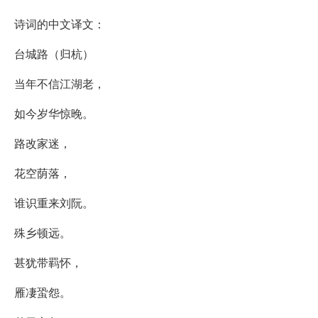
诗词的中文译文：
台城路（归杭）
当年不信江湖老，
如今岁华惊晚。
路改家迷，
花空荫落，
谁识重来刘阮。
殊乡顿远。
甚犹带羁怀，
雁凄蛩怨。