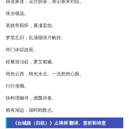
路改家迷，花空荫落，谁识重来刘阮。
殊乡顿远。
甚犹带羁怀，雁凄蛩怨。
梦里忘归，乱浦烟浪片帆转。
闭门休叹故苑。
杖藜游冶处，萧艾都遍。
雨色云西，晴光水北，一洗悠然心眼。
行行渐懒。
快料理幽寻，酒瓢诗卷。
赖有湖边，踢时鸥数点。
《台城路（归杭）》止禅师 翻译、赏析和诗意