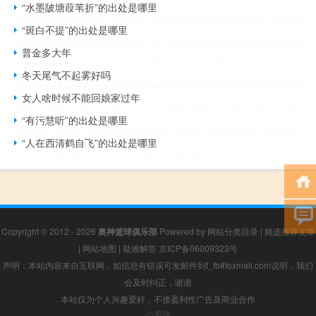
“水墨陂塘葭苇折”的出处是哪里
“斑白不提”的出处是哪里
普金多大年
冬天尾气不起雾好吗
女人啥时候不能回娘家过年
“有污慧听”的出处是哪里
“人在西清鹤自飞”的出处是哪里
Copyright © 2012 - 2026
奥神篮球俱乐部
Powered by
网站分类目录
|
精选推荐文章
|
网站地图
|
疑难解答
京ICP备06009323号
声明：本站内容来自互联网，如信息有错误可发邮件到f_fb#foxmail.com说明，我们
会及时纠正，谢谢
本站仅为个人兴趣爱好，不接盈利性广告及商业合作
小男孩