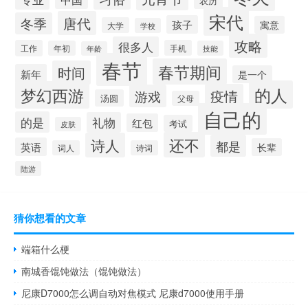
农历
宋代
唐代
冬季
孩子
寓意
大学
学校
攻略
很多人
工作
手机
年初
技能
年龄
春节
春节期间
时间
新年
是一个
的人
梦幻西游
疫情
游戏
汤圆
父母
自己的
的是
礼物
红包
考试
皮肤
还不
诗人
都是
英语
长辈
词人
诗词
陆游
猜你想看的文章
端箱什么梗
南城香馄饨做法（馄饨做法）
尼康D7000怎么调自动对焦模式 尼康d7000使用手册