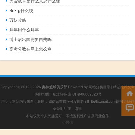
为爱鼓掌是什么意思什么梗
Bnkrg什么梗
万妖攻略
拜年用什么拜年
博士后出国需要自费吗
高考分数在网上怎么查
Copyright © 2012 - 2026
奥神篮球俱乐部
Powered by
网站分类目录
|
精选推荐文章
|
网站地图
|
疑难解答
京ICP备06009323号
声明：本站内容来自互联网，如信息有错误可发邮件到f_fb#foxmail.com说明，我们
会及时纠正，谢谢
本站仅为个人兴趣爱好，不接盈利性广告及商业合作
小男孩