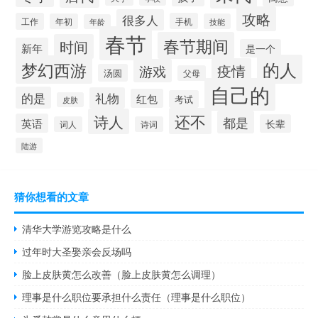
攻略
很多人
工作
手机
年初
技能
年龄
春节
春节期间
时间
新年
是一个
的人
梦幻西游
疫情
游戏
汤圆
父母
自己的
的是
礼物
红包
考试
皮肤
还不
诗人
都是
英语
长辈
词人
诗词
陆游
猜你想看的文章
清华大学游览攻略是什么
过年时大圣娶亲会反场吗
脸上皮肤黄怎么改善（脸上皮肤黄怎么调理）
理事是什么职位要承担什么责任（理事是什么职位）