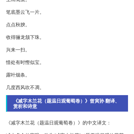
笔底墨云飞一片。
点点秋腴。
收得骊龙颔下珠。
兴来一扫。
惜处有时慳似宝。
露叶烟条。
几度西风吹不凋。
《减字木兰花（题温日观葡萄卷）》曾寅孙 翻译、
赏析和诗意
《减字木兰花（题温日观葡萄卷）》的中文译文：