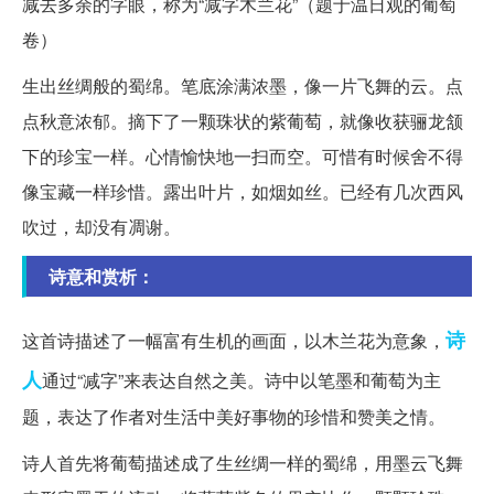
减去多余的字眼，称为“减字木兰花”（题于温日观的葡萄
卷）
生出丝绸般的蜀绵。笔底涂满浓墨，像一片飞舞的云。点
点秋意浓郁。摘下了一颗珠状的紫葡萄，就像收获骊龙颔
下的珍宝一样。心情愉快地一扫而空。可惜有时候舍不得
像宝藏一样珍惜。露出叶片，如烟如丝。已经有几次西风
吹过，却没有凋谢。
诗意和赏析：
诗
这首诗描述了一幅富有生机的画面，以木兰花为意象，
人
通过“减字”来表达自然之美。诗中以笔墨和葡萄为主
题，表达了作者对生活中美好事物的珍惜和赞美之情。
诗人首先将葡萄描述成了生丝绸一样的蜀绵，用墨云飞舞