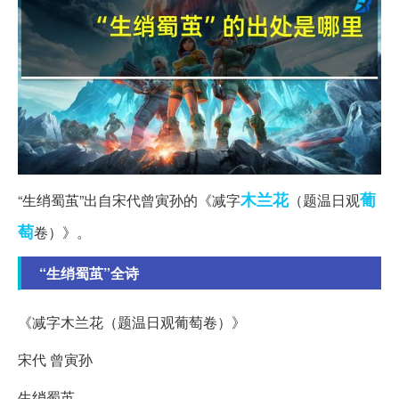
木兰花
葡
“生绡蜀茧”出自宋代曾寅孙的《减字
（题温日观
萄
卷）》。
“生绡蜀茧”全诗
《减字木兰花（题温日观葡萄卷）》
宋代 曾寅孙
生绡蜀茧。