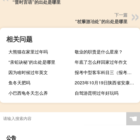
“晋时言语”的出处是哪里
下一篇
“杖藜游冶处”的出处是哪里
相关问题
大熊猫在家里过年吗
敬业的职责是什么星座？
“汞铅诀秘”的出处是哪里
年底了怎么样回家过年作文
因为啥时候过年英文
报考中型客车科目三（报考大型客车准驾车型科目三考试的）
鱼冬天肥吗
2023年10月19日陕西省安康市疫情大数据-今日/今天疫情全网搜索最新实时消息动态情况通知播报
小巴西龟冬天怎么养
自驾游昆明过年好玩吗
☚
公告