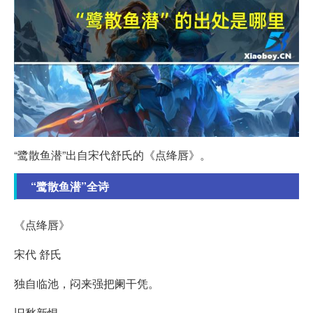
“鹭散鱼潜”出自宋代舒氏的《点绛唇》。
“鹭散鱼潜”全诗
《点绛唇》
宋代 舒氏
独自临池，闷来强把阑干凭。
旧愁新恨。