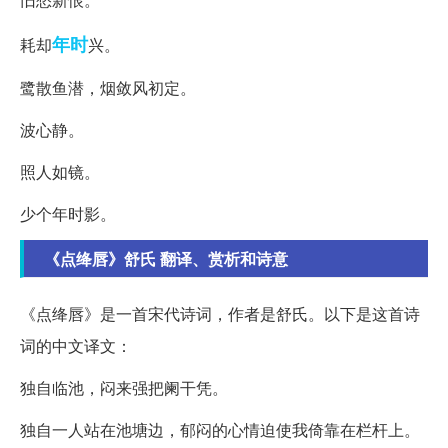
年时
耗却
兴。
鹭散鱼潜，烟敛风初定。
波心静。
照人如镜。
少个年时影。
《点绛唇》舒氏 翻译、赏析和诗意
《点绛唇》是一首宋代诗词，作者是舒氏。以下是这首诗
词的中文译文：
独自临池，闷来强把阑干凭。
独自一人站在池塘边，郁闷的心情迫使我倚靠在栏杆上。