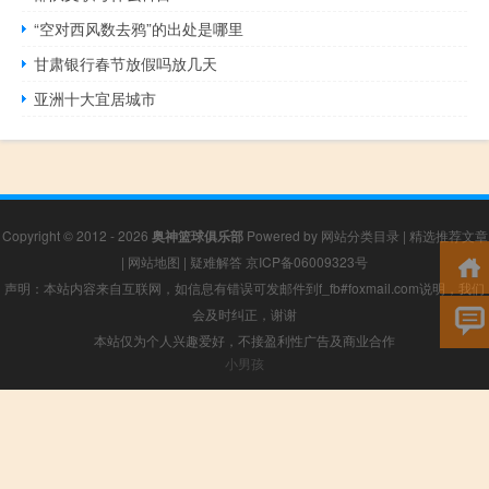
“空对西风数去鸦”的出处是哪里
甘肃银行春节放假吗放几天
亚洲十大宜居城市
Copyright © 2012 - 2026
奥神篮球俱乐部
Powered by
网站分类目录
|
精选推荐文章
|
网站地图
|
疑难解答
京ICP备06009323号
声明：本站内容来自互联网，如信息有错误可发邮件到f_fb#foxmail.com说明，我们
会及时纠正，谢谢
本站仅为个人兴趣爱好，不接盈利性广告及商业合作
小男孩