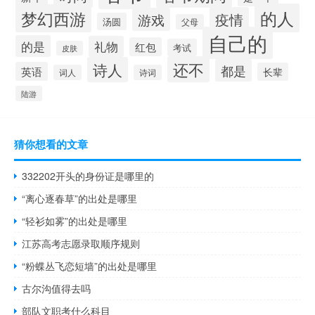
的人
梦幻西游
疫情
游戏
汤圆
父母
自己的
的是
礼物
红包
考试
皮肤
还不
诗人
都是
英语
长辈
词人
诗词
陆游
猜你想看的文章
332202开头的身份证是哪里的
“离心逐春草”的出处是哪里
“轻衫如雾”的出处是哪里
江苏高考志愿录取顺序规则
“粉蝶丛飞恋短墙”的出处是哪里
古尔沟值得去吗
部队文职考什么科目