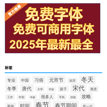
标签
冬天
元宵节
习俗
专业
中国
农历
宋代
唐代
冬季
孩子
寓意
大学
学校
攻略
很多人
工作
手机
年初
技能
年龄
春节
春节期间
时间
新年
是一个