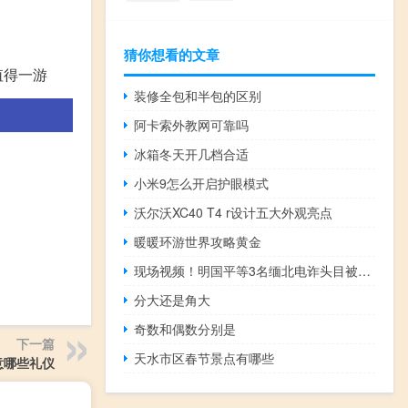
猜你想看的文章
值得一游
装修全包和半包的区别
阿卡索外教网可靠吗
冰箱冬天开几档合适
小米9怎么开启护眼模式
沃尔沃XC40 T4 r设计五大外观亮点
暖暖环游世界攻略黄金
现场视频！明国平等3名缅北电诈头目被缉拿归案移交中方 到底什么情况嘞
分大还是角大
奇数和偶数分别是
下一篇
天水市区春节景点有哪些
意哪些礼仪