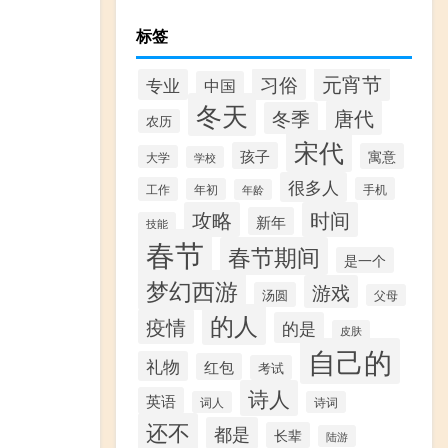
标签
元宵节
习俗
专业
中国
冬天
唐代
冬季
农历
宋代
孩子
寓意
大学
学校
很多人
工作
手机
年初
年龄
攻略
时间
新年
技能
春节
春节期间
是一个
梦幻西游
游戏
汤圆
父母
的人
疫情
的是
皮肤
自己的
礼物
红包
考试
诗人
英语
词人
诗词
还不
都是
长辈
陆游