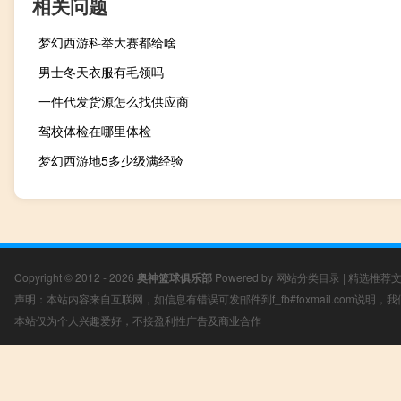
相关问题
梦幻西游科举大赛都给啥
男士冬天衣服有毛领吗
一件代发货源怎么找供应商
驾校体检在哪里体检
梦幻西游地5多少级满经验
Copyright © 2012 - 2026
奥神篮球俱乐部
Powered by
网站分类目录
|
精选推荐
声明：本站内容来自互联网，如信息有错误可发邮件到f_fb#foxmail.com说明
本站仅为个人兴趣爱好，不接盈利性广告及商业合作