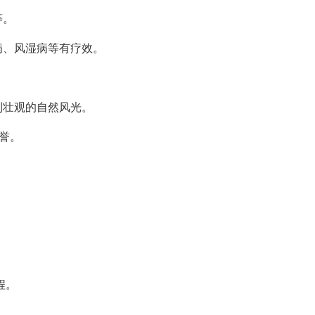
等。
病、风湿病等有疗效。
到壮观的自然风光。
誉。
程。