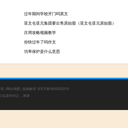
过年期间学校开门吗英文
亚文仓亚元集团要出售原始股（亚文仓亚元原始股）
庄周攻略视频教学
你快过年了吗作文
功率保护是什么意思
文章
|
网站地图
|
疑难解答
京ICP备06009323号
，我们会及时纠正，谢谢