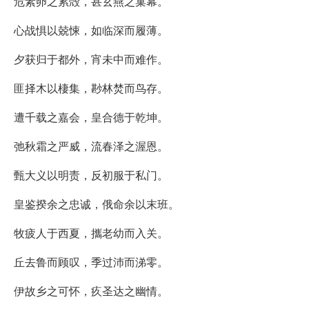
危素卵之累殻，甚玄燕之巢幕。
心战惧以兢悚，如临深而履薄。
夕获归于都外，宵未中而难作。
匪择木以棲集，尠林焚而鸟存。
遭千载之嘉会，皇合德于乾坤。
弛秋霜之严威，流春泽之渥恩。
甄大义以明责，反初服于私门。
皇鉴揆余之忠诚，俄命余以末班。
牧疲人于西夏，攜老幼而入关。
丘去鲁而顾叹，季过沛而涕零。
伊故乡之可怀，疚圣达之幽情。