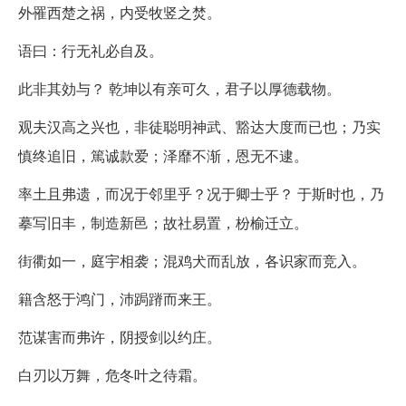
外罹西楚之祸，内受牧竖之焚。
语曰：行无礼必自及。
此非其効与？ 乾坤以有亲可久，君子以厚德载物。
观夫汉高之兴也，非徒聪明神武、豁达大度而已也；乃实
慎终追旧，篤诚款爱；泽靡不渐，恩无不逮。
率土且弗遗，而况于邻里乎？况于卿士乎？ 于斯时也，乃
摹写旧丰，制造新邑；故社易置，枌榆迁立。
街衢如一，庭宇相袭；混鸡犬而乱放，各识家而竞入。
籍含怒于鸿门，沛跼蹐而来王。
范谋害而弗许，阴授剑以约庄。
白刃以万舞，危冬叶之待霜。