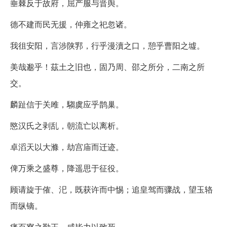
垂棘反于故府，屈产服与晋舆。
德不建而民无援，仲雍之祀忽诸。
我徂安阳，言涉陕郛，行乎漫瀆之口，憩乎曹阳之墟。
美哉邈乎！茲土之旧也，固乃周、邵之所分，二南之所
交。
麟趾信于关雎，騶虞应乎鹊巢。
愍汉氏之剥乱，朝流亡以离析。
卓滔天以大滌，劫宫庙而迁迹。
俾万乘之盛尊，降遥思于征役。
顾请旋于傕、汜，既获许而中惕；追皇驾而骤战，望玉辂
而纵镝。
痛百寮之勤王，咸毕力以致死。