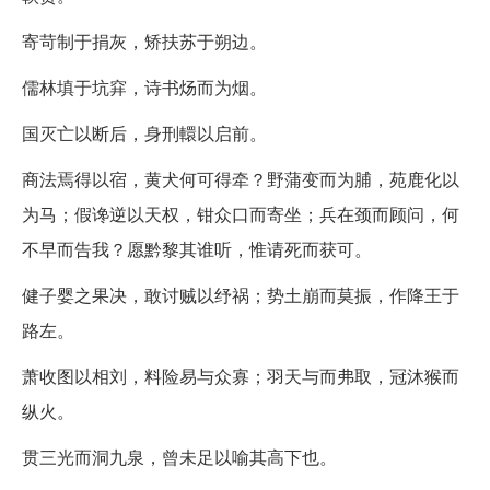
寄苛制于捐灰，矫扶苏于朔边。
儒林填于坑穽，诗书炀而为烟。
国灭亡以断后，身刑轘以启前。
商法焉得以宿，黄犬何可得牵？野蒲变而为脯，苑鹿化以
为马；假谗逆以天权，钳众口而寄坐；兵在颈而顾问，何
不早而告我？愿黔黎其谁听，惟请死而获可。
健子婴之果决，敢讨贼以纾祸；势土崩而莫振，作降王于
路左。
萧收图以相刘，料险易与众寡；羽天与而弗取，冠沐猴而
纵火。
贯三光而洞九泉，曾未足以喻其高下也。