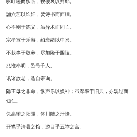
驱吁嗟而妖临，搜佞哀以拜郎。
誦六艺以饰奸，焚诗书而面牆。
心不则于德义，虽异术而同亡。
宗孝宣于乐游，绍衰绪以中兴。
不获事于敬养，尽加隆于园陵。
兆惟奉明，邑号千人。
讯诸故老，造自帝询。
隐王母之非命，纵声乐以娱神；虽靡率于旧典，亦观过而
知仁。
凭高望之阳隈，体川陆之汙隆。
开襟乎清暑之馆，游目乎五祚之宫。