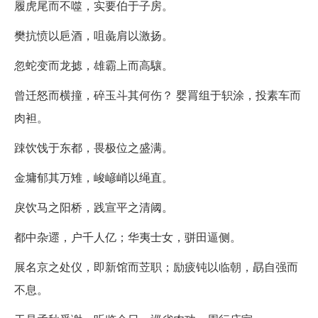
履虎尾而不噬，实要伯于子房。
樊抗愤以巵酒，咀彘肩以激扬。
忽蛇变而龙摅，雄霸上而高驤。
曾迁怒而横撞，碎玉斗其何伤？ 婴罥组于轵涂，投素车而
肉袒。
踈饮饯于东都，畏极位之盛满。
金墉郁其万雉，峻嵃峭以绳直。
戾饮马之阳桥，践宣平之清阈。
都中杂遝，户千人亿；华夷士女，骈田逼侧。
展名京之处仪，即新馆而苙职；励疲钝以临朝，勗自强而
不息。