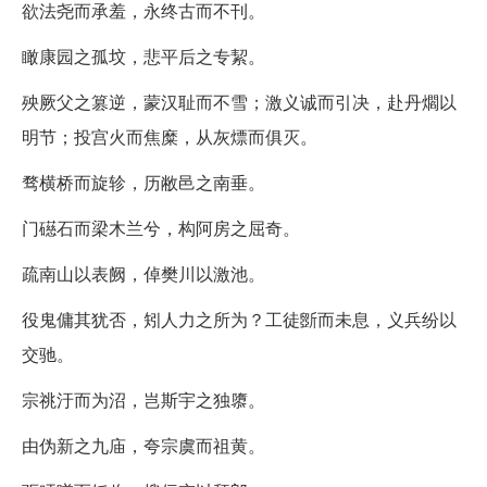
欲法尧而承羞，永终古而不刊。
瞰康园之孤坟，悲平后之专絜。
殃厥父之篡逆，蒙汉耻而不雪；激义诚而引决，赴丹爓以
明节；投宫火而焦糜，从灰熛而俱灭。
骛横桥而旋轸，历敝邑之南垂。
门礠石而梁木兰兮，构阿房之屈奇。
疏南山以表阙，倬樊川以激池。
役鬼傭其犹否，矧人力之所为？工徒斵而未息，义兵纷以
交驰。
宗祧汙而为沼，岂斯宇之独隳。
由伪新之九庙，夸宗虞而祖黄。