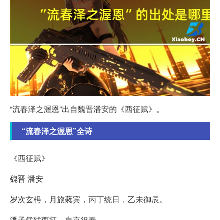
“流春泽之渥恩”出自魏晋潘安的《西征赋》。
“流春泽之渥恩”全诗
《西征赋》
魏晋 潘安
岁次玄枵，月旅蕤宾，丙丁统日，乙未御辰。
潘子凭轼西征，自京徂秦。