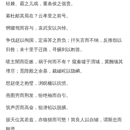
轻棘、霸之儿戏，重条侯之倨贵。
索杜邮其焉在？云孝里之前号。
惘辍驾而容与，哀武安以兴悼。
争伐赵以徇国，定庙筭之胜负；扞矢言而不纳，反推怨以
归咎；未十里于迁路，寻赐剑以刎首。
嗟主闇而臣嫉，祸于何而不有？ 窥秦墟于渭城，冀阙缅其
堙尽；觅陛殿之余基，裁岥岮以隐嶙。
想赵使之抱璧，浏睨楹以抗愤。
燕图穷而荆发，纷绝袖而自引。
筑声厉而高奋，狙潜铅以脱臏。
据天位其若兹，亦狼狈而可愍！简良人以自辅，谓斯忠而
鞅贤。