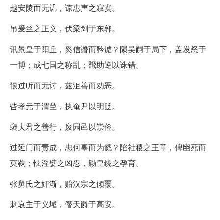
越安陵而无讥，谅惠声之寂寞。
吊爰丝之正义，伏梁剑于东郭。
讯景皇于阳丘，奚信譖而矜谑？陨吴嗣于局下，盖发怒于
一博；成七国之称乱；飜助逆以诛错。
恨过听而无讨，兹沮善而劝恶。
呰孝元于渭茔，执奄尹以明贬。
襃夫君之善行，废园邑以崇俭。
过延门而责成，忠何辜而为戮？陷社稷之王章，俾幽死而
莫鞠；忲淫嬖之凶忍，勦皇统之孕育。
张舅氏之奸渐，贻汉宗之倾覆。
刺哀主于义域，僭天爵于高安。