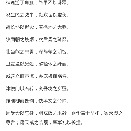
纵逸游于角觝，络甲乙以珠翠。
忍生民之减半，勤东岳以虚美。
超长怀以遐念，若循环之无赐。
较面朝之焕炳，次后庭之猗靡。
壮当熊之忠勇，深辞辇之明智。
卫鬒发以光鑑，赵轻体之纤丽。
咸善立而声流，亦宠极而祸侈。
津便门以右转，究吾境之所暨。
掩细柳而抚剑，快孝文之命帅。
周受命以忘身，明戎政之果毅；距华盖于垒和，案乘舆之
尊辔；肃天威之临颜，率军礼以长撎。