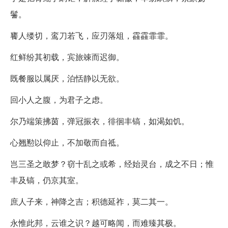
鬐。
饔人缕切，鸾刀若飞，应刃落俎，靃靃霏霏。
红鲜纷其初载，宾旅竦而迟御。
既餐服以属厌，泊恬静以无欲。
回小人之腹，为君子之虑。
尔乃端策拂茵，弹冠振衣，徘徊丰镐，如渴如饥。
心翘懃以仰止，不加敬而自祗。
岂三圣之敢梦？窃十乱之或希，经始灵台，成之不日；惟
丰及镐，仍京其室。
庶人子来，神降之吉；积德延祚，莫二其一。
永惟此邦，云谁之识？越可略闻，而难臻其极。