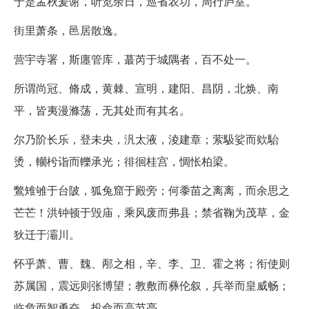
于是孟秋爰谢，听览余日，巡省农功，周行庐室。
街里萧条，邑居散逸。
营宇寺署，斯廛管库，蕞芮于城隅者，百不处一。
所谓尚冠、脩成，黄棘、宣明，建阳、昌阴，北焕、南
平，皆夷漫滌荡，无其处而有其名。
尔乃阶长乐，登未央，汎太液，淩建章；萦馺娑而欸駘
烫，轥枍诣而轢承光；徘徊桂宫，惆怅柏梁。
鷩雉雊于台陂，狐兔窟于殿旁；何黍苗之离离，而余思之
芒芒！洪钟顿于毁庙，乘风废而弗县；禁省鞠为茂草，金
狄迁于灞川。
怀乎萧、曹、魏、邴之相，辛、李、卫、霍之将；衔使则
苏属国，震远则张博望；教敷而彝伦叙，兵举而皇威畅；
临危而智勇奋，投命而高节亮。