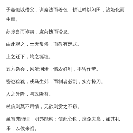
子赢锄以借父，训秦法而著色；耕让畔以闲田，沾姬化而
生棘。
苏张喜而诈骋，虞芮愧而讼息。
由此观之，土无常俗，而教有定式。
上之迁下，均之埏埴。
五方杂会，风流溷淆，惰农好利，不昏作劳。
密迩猃狁，戎马生郊；而制者必割，实存操刀。
人之升降，与政隆替。
杖信则莫不用情，无欲则赏之不窃。
虽智弗能理，明弗能察；信此心也，庶免夫戾，如其礼
乐，以俟来哲。