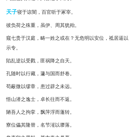
天子
寝于谅闇，百官听于冢宰。
彼负荷之殊重，虽伊、周其犹殆。
窥七贵于汉庭，畴一姓之或在？无危明以安位，祗居逼以
示专。
陷乱逆以受戮，匪祸降之自天。
孔随时以行藏，蘧与国而舒卷。
苟蔽微以缪章，患过辟之未远。
悟山潜之逸士，卓长往而不返。
陋吾人之拘挛，飘萍浮而蓬转。
寮位儡其隆替，名节漼以隳落。