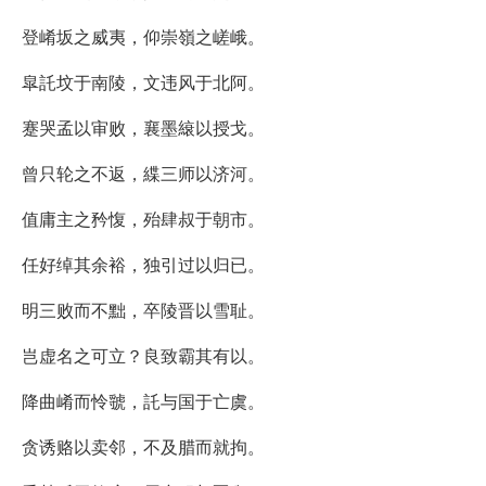
登崤坂之威夷，仰崇嶺之嵯峨。
皐託坟于南陵，文违风于北阿。
蹇哭孟以审败，襄墨縗以授戈。
曾只轮之不返，緤三师以济河。
值庸主之矜愎，殆肆叔于朝市。
任好绰其余裕，独引过以归已。
明三败而不黜，卒陵晋以雪耻。
岂虚名之可立？良致霸其有以。
降曲崤而怜虢，託与国于亡虞。
贪诱赂以卖邻，不及腊而就拘。