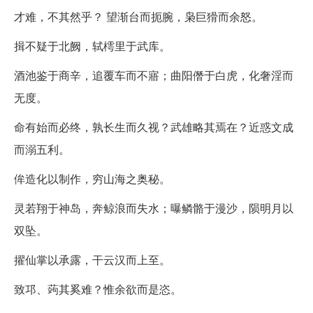
才难，不其然乎？ 望渐台而扼腕，枭巨猾而余怒。
揖不疑于北阙，轼樗里于武库。
酒池鉴于商辛，追覆车而不寤；曲阳僭于白虎，化奢淫而
无度。
命有始而必终，孰长生而久视？武雄略其焉在？近惑文成
而溺五利。
侔造化以制作，穷山海之奥秘。
灵若翔于神岛，奔鲸浪而失水；曝鳞骼于漫沙，陨明月以
双坠。
擢仙掌以承露，干云汉而上至。
致邛、蒟其奚难？惟余欲而是恣。