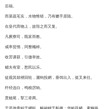
后福。
而菜蔬芼实，水物惟错，乃有赡乎原陆。
在皇代而物上，故毁之而又复。
凡厥寮司，既富而教。
咸率贫惰，同整檝棹。
收罟课获，引缴举效。
鳏夫有室，愁民以乐。
徒观其鼓枻回轮，灑钩投網，垂饵出入，挺叉来往。
纤经连白，鸣桹厉响。
贯鳃尾，掣三牵两。
于是弛青鲲于網钜，解赪鲤于黏徽；华鲂跃鳞，素鱮扬