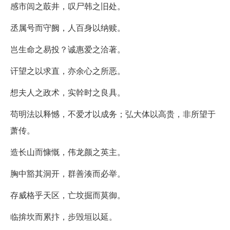
感市闾之菆井，叹尸韩之旧处。
丞属号而守阙，人百身以纳赎。
岂生命之易投？诚惠爱之洽著。
讦望之以求直，亦余心之所恶。
想夫人之政术，实幹时之良具。
苟明法以释憾，不爱才以成务；弘大体以高贵，非所望于
萧传。
造长山而慷慨，伟龙颜之英主。
胸中豁其洞开，群善湊而必举。
存威格乎天区，亡坟掘而莫御。
临揜坎而累抃，步毁垣以延。