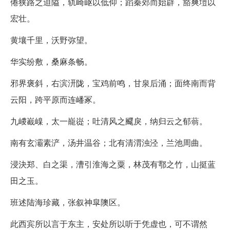
倦狭路之迫隘，轨崎岖以低仰；蹈秦郊而始辟，豁爽塏以
宏壮。
黄壤千里，沃野弥望。
华实纷敷，桑麻条畅。
邪界褒斜，右滨汧陇，宝鸡前鸣，甘泉后涌；面终南而背
云阳，跨平原而连嶓冢。
九嵕嶻嵲，太一巃嵸；吐清风之飂戾，纳归云之郁蓊。
南有玄灞素浐，汤井温谷；北有清渭浊泾，兰池周曲。
浸決郑、白之渠，漕引淮海之粟，林茂有鄠之竹，山挺蓝
田之玉。
班述陆海珍藏，张叙神皐隩区。
此西宾所以言于东主，安处所以听于凭虚也，可不谓然