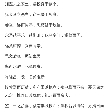
矧匹夫之安土，邈投身于镐京。
犹犬马之恋主，窃託慕于阙庭。
眷鞏、洛而掩涕，思纏緜于坟茔。
尔乃越平乐，过街邮；秣马皐门，税驾西周。
远矣姬德，兴自高辛。
思文后稷，厥初生民。
率西水浒，化流岐豳。
祚隆昌、发，旧邦惟新。
旋牧野而历兹，愈守柔以执竞；夜申旦而不寐，憂天保之
未定；惟泰山其犹危，祀八百而余庆。
鉴亡王之骄淫，竄南巢以投命；坐积薪以待然，方指日而