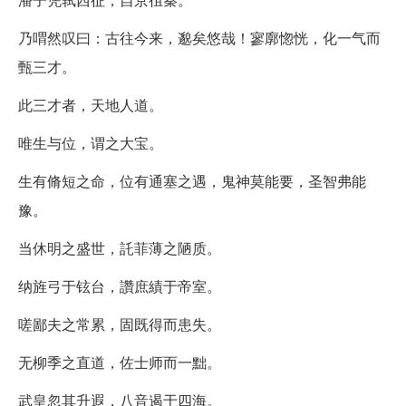
乃喟然叹曰：古往今来，邈矣悠哉！寥廓惚恍，化一气而
甄三才。
此三才者，天地人道。
唯生与位，谓之大宝。
生有脩短之命，位有通塞之遇，鬼神莫能要，圣智弗能
豫。
当休明之盛世，託菲薄之陋质。
纳旌弓于铉台，讚庶績于帝室。
嗟鄙夫之常累，固既得而患失。
无柳季之直道，佐士师而一黜。
武皇忽其升遐，八音遏于四海。