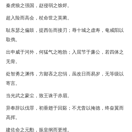
秦虎狼之强国，赵侵弱之馀烬。
超入险而高会，杖命世之英蔺。
耻东瑟之偏鼓，提西缶而接刃；辱十城之虚寿，奄咸阳以
取儁。
出申威于河外，何猛气之咆勃；入屈节于廉公，若四体之
无骨。
处智勇之渊伟，方鄙吝之忿悁，虽改日而易岁，无等级以
寄言。
当光武之蒙尘，致王诛于赤眉。
异奉辞以伐罪，初垂翅于回谿；不尤眚以掩德，终奋翼而
高挥。
建佐命之元勳，振皇纲而更维。