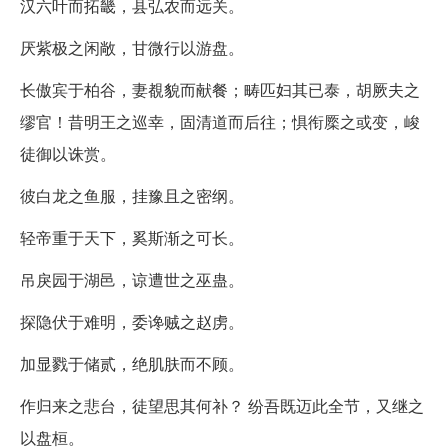
汉六叶而拓畿，县弘农而远关。
厌紫极之闲敞，甘微行以游盘。
长傲宾于柏谷，妻覩貌而献餐；畴匹妇其已泰，胡厥夫之
缪官！昔明王之巡幸，固清道而后往；惧衔橜之或变，峻
徒御以诛赏。
彼白龙之鱼服，挂豫且之密纲。
轻帝重于天下，奚斯渐之可长。
吊戾园于湖邑，谅遭世之巫蛊。
探隐伏于难明，委谗贼之赵虏。
加显戮于储贰，绝肌肤而不顾。
作归来之悲台，徒望思其何补？ 纷吾既迈此全节，又继之
以盘桓。