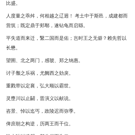
比盛。
人度量之乖舛，何相越之辽迥！ 考土中于斯邑，成建都而
营筑；既定鼎于郏鄏，遂钻龟而启繇。
平失道而来迁，繄二国而是佑；岂时王之无僻？赖先哲以
长懋。
望圉、北之两门，感虢、郑之纳惠。
讨子颓之乐祸，尤阙西之効戾。
重戮带以定襄，弘大顺以霸世。
灵壅川以止鬭，晋演义以献说。
咨景、悼以迄丐，政陵迟而弥季。
俾庶朝之构逆，历两王而干位。