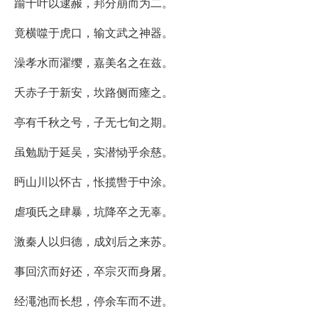
踰十叶以逮赧，邦分崩而为二。
竟横噬于虎口，输文武之神器。
澡孝水而濯缨，嘉美名之在兹。
夭赤子于新安，坎路侧而瘗之。
亭有千秋之号，子无七旬之期。
虽勉励于延吴，实潜恸乎余慈。
眄山川以怀古，怅揽辔于中涂。
虐项氏之肆暴，坑降卒之无辜。
激秦人以归德，成刘后之来苏。
事回泬而好还，卒宗灭而身屠。
经澠池而长想，停余车而不进。