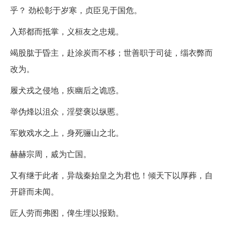
乎？ 劲松彰于岁寒，贞臣见于国危。
入郑都而抵掌，义桓友之忠规。
竭股肱于昏主，赴涂炭而不移；世善职于司徒，缁衣弊而
改为。
履犬戎之侵地，疾幽后之诡惑。
举伪烽以沮众，淫嬖褒以纵慝。
军败戏水之上，身死骊山之北。
赫赫宗周，烕为亡国。
又有继于此者，异哉秦始皇之为君也！倾天下以厚葬，自
开辟而未闻。
匠人劳而弗图，俾生埋以报勤。