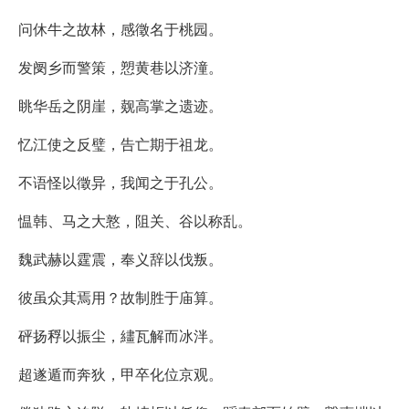
问休牛之故林，感徵名于桃园。
发阌乡而警策，愬黄巷以济潼。
眺华岳之阴崖，觌高掌之遗迹。
忆江使之反璧，告亡期于祖龙。
不语怪以徵异，我闻之于孔公。
愠韩、马之大憝，阻关、谷以称乱。
魏武赫以霆震，奉义辞以伐叛。
彼虽众其焉用？故制胜于庙算。
砰扬稃以振尘，繣瓦解而冰泮。
超遂遁而奔狄，甲卒化位京观。