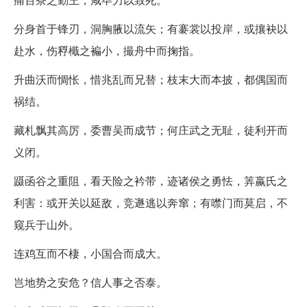
分身首于锋刃，洞胸腋以流矢；有褰裳以投岸，或攘袂以
赴水，伤稃檝之褊小，撮舟中而掬指。
升曲沃而惆怅，惜兆乱而兄替；枝末大而本披，都偶国而
祸结。
藏札飘其高厉，委曹吴而成节；何庄武之无耻，徒利开而
义闭。
蹑函谷之重阻，看天险之衿带，迹诸侯之勇怯，筭嬴氏之
利害：或开关以延敌，竞遯逃以奔窜；有噤门而莫启，不
窥兵于山外。
连鸡互而不棲，小国合而成大。
岂地势之安危？信人事之否泰。