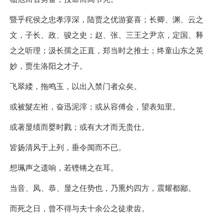
暨乎秺侯之忠孝淳深，陆贾之优游宴喜；长卿、渊、云之
文，子长、政、骏之史；赵、张、三王之尹京，定国、释
之之听理；汲长孺之正直，郑当时之推士；终童山东之英
妙，贾生洛阳之才子。
飞翠緌，拖鸣玉，以出入禁门者众矣。
或被髮左袵，奋迅泥滓；或从容傅会，望表知里。
或著显绩而婴时戮；或有大才而无贵仕。
皆扬清风于上列，垂令闻而不已。
想珮声之遗响，若铿锵之在耳。
当音、凤、恭、显之任势也，乃熏灼四方，震耀都鄙。
而死之日，曾不得与夫十余公之徒隶齿。