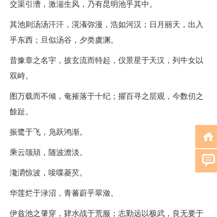
交渠引漕，激湍生风，乃有昆明池乎其中。
其池则汤汤汗汗，滉瀁弥漫，浩如河汉；日月丽天，出入
乎东西；旦似汤谷，夕类虞渊。
昔豫章之名宇，披玄流而特起，仪景星于天汉，列牛女以
双峙。
图万载而不倾，奄摧落于十纪；擢百寻之层观，今数仞之
餘趾。
振鹭于飞，凫跃鸿渐。
乘云颉頏，随波澹淡。
瀺灂惊波，唼喋菱芡。
华莲烂于渌沼，青蕃蔚乎翠潋。
伊兹池之肇穿，肄水战于荒服；志勤远以极武，良无要于