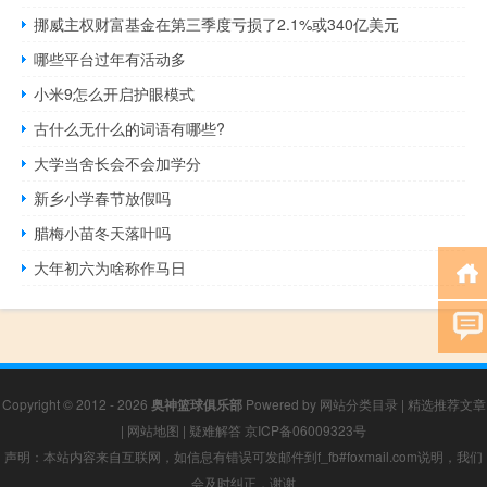
挪威主权财富基金在第三季度亏损了2.1%或340亿美元
哪些平台过年有活动多
小米9怎么开启护眼模式
古什么无什么的词语有哪些?
大学当舍长会不会加学分
新乡小学春节放假吗
腊梅小苗冬天落叶吗
大年初六为啥称作马日
Copyright © 2012 - 2026
奥神篮球俱乐部
Powered by
网站分类目录
|
精选推荐文章
|
网站地图
|
疑难解答
京ICP备06009323号
声明：本站内容来自互联网，如信息有错误可发邮件到f_fb#foxmail.com说明，我们
会及时纠正，谢谢