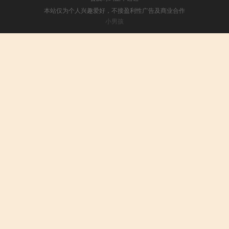
本站仅为个人兴趣爱好，不接盈利性广告及商业合作
小男孩