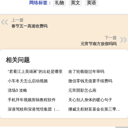
网络标签：
礼物
英文
英语
上一篇
春节五一高速收费吗
下一篇
元宵节南方放假吗吗
相关问题
“君看江上英雄冢”的出处是哪里
改了轮毂能过年审吗
小车冬天怎么启动视频
微信零钱充值要手续费吗
清场3 攻略
元宵阴影怎么画
手机拜年视频剪辑教程软件
关心别人身体的暖心句子
深港驾校和深港驾培集团（深圳深港驾校怎么样）
挪威主权财富基金在第三季度亏损了2.1%或340亿美元