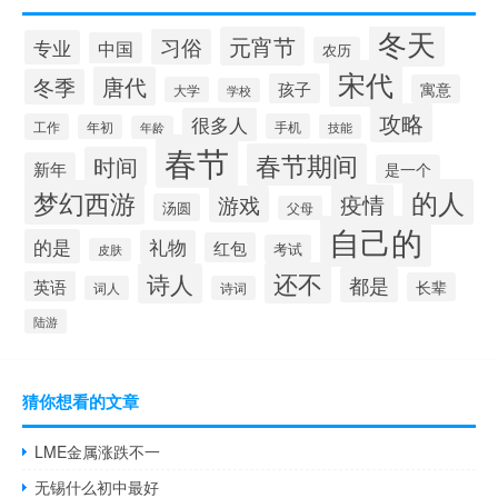
冬天
元宵节
习俗
专业
中国
农历
宋代
唐代
冬季
孩子
寓意
大学
学校
攻略
很多人
工作
手机
年初
技能
年龄
春节
春节期间
时间
新年
是一个
的人
梦幻西游
疫情
游戏
汤圆
父母
自己的
的是
礼物
红包
考试
皮肤
还不
诗人
都是
英语
长辈
词人
诗词
陆游
猜你想看的文章
LME金属涨跌不一
无锡什么初中最好