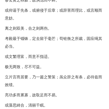
或仰逼于先条，或俯侵于后章；或辞害而理比，或言顺而
意妨。
离之则双美，合之则两伤。
考殿最于锱铢，定去留于毫芒；苟铨衡之所裁，固应绳其
必当。
或文繁理富，而意不指适。
极无两致，尽不可益。
立片言而居要，乃一篇之警策；虽众辞之有条，必待兹而
效绩。
亮功多而累寡，故取足而不易。
或藻思綺合，清丽千眠。