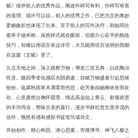
赋》借评前人的优秀作品，阐述作样写有利，作样写有害
的道理。或许可以说，前人的优秀之作，已把为文的奥妙
委婉曲折也体现了出来。至于前人的写作决窍，则如同比
着斧子做斧柄，虽然样式就在眼前，但那介心应手的熟练
技巧，却难以用语言表达详尽，大凡能用语言说明的我都
在这篇《文赋》里了。
久立天地之间，深入观察万物；博览三坟五典，以此陶冶
性灵。随四季变化感叹光阴易逝，目睹万物盛衰引起思绪
纷纷。临肃秋因草木凋零而伤悲，处芳春由杨柳依依而欢
欣。心意肃然台胸怀霜雪，情志高远似上青云。歌颂前贤
的丰功伟业，赞咏古圣的嘉行。漫步书林欣赏文质并茂的
佳作，慨然有感有感投书提笔写成诗文。
开始创作，精心构思。潜心思索，旁搜博寻。神飞八极之