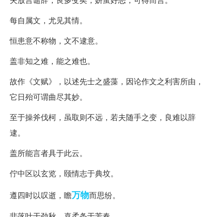
每自属文，尤见其情。
恒患意不称物，文不逮意。
盖非知之难，能之难也。
故作《文赋》，以述先士之盛藻，因论作文之利害所由，
它日殆可谓曲尽其妙。
至于操斧伐柯，虽取则不远，若夫随手之变，良难以辞
逮。
盖所能言者具于此云。
佇中区以玄览，颐情志于典坟。
万物
遵四时以叹逝，瞻
而思纷。
悲落叶于劲秋，喜柔条于芳春。