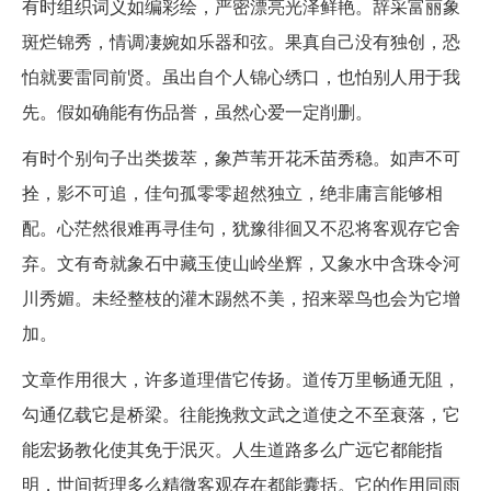
有时组织词义如编彩绘，严密漂亮光泽鲜艳。辞采富丽象
斑烂锦秀，情调凄婉如乐器和弦。果真自己没有独创，恐
怕就要雷同前贤。虽出自个人锦心绣口，也怕别人用于我
先。假如确能有伤品誉，虽然心爱一定削删。
有时个别句子出类拨萃，象芦苇开花禾苗秀稳。如声不可
拴，影不可追，佳句孤零零超然独立，绝非庸言能够相
配。心茫然很难再寻佳句，犹豫徘徊又不忍将客观存它舍
弃。文有奇就象石中藏玉使山岭坐辉，又象水中含珠令河
川秀媚。未经整枝的灌木踢然不美，招来翠鸟也会为它增
加。
文章作用很大，许多道理借它传扬。道传万里畅通无阻，
勾通亿载它是桥梁。往能挽救文武之道使之不至衰落，它
能宏扬教化使其免于泯灭。人生道路多么广远它都能指
明，世间哲理多么精微客观存在都能囊括。它的作用同雨