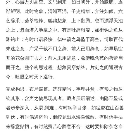
外，心游万刃高空。文思到来，如日初升，开始朦胧，逐
渐鲜明。此时物象，清晰互涌。子史精华，奔注如倾。六
艺辞采，荟萃笔锋。驰骋想象，上下翻腾。忽而漂浮天池
之上，忽而潜入地泉之中。有是吐辞艰涩，如衔钩之鱼从
渊钓出；有时出语轻快，似中箭之鸟坠于高空。博取百代
未述之意，广采千载不用之辞。前人已用辞意，如早晨绽
开的花朵谢而去之；前人未用辞意，象傍晚含苞的蓓蕾启
而开之。整个构思过程，想象贯穿始终。片刻之间通观古
今，眨眼之时天下巡行。
完成构思，布局谋篇。选辞精当，事理井然，有形之物尽
绘其形，含声之物尽现其者。葳者层层阐述，由隐至显或
者步步深入，从易 到难，有时纲举目张，如猛虎在山百兽
驯伏，有时偶遇奇句，似蛟龙出水海鸟惊散。有时信手拈
来辞意贴切，有时煞费苦心辞意不合，这时要排除杂念专