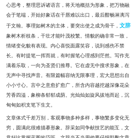
心思考，整理思诉诸语言，将天地概括为形象，把万物融
会于笔端，开始好象话在干唇难以出口，最后酣畅淋漓泻
文辞
于文翰。事理如树木的主体，要突出使之成为骨干，
象树木析枝条，干壮才能叶茂校繁。情貌的确非常一致，
情绪变化貌有表现。内心喜悦面露笑容，说到感伤不禁
长。有时提笔一挥而就，有时握笔心理感到茫然。写作充
满着乐取，一向为圣贤们推尊。它在虚无中搜求形象，在
无声中寻找声音。有限篇幅容纳无限事理，宏大思想出自
小小寸心。言中之意愈扩愈广，所含内容越挖越深像花朵
芳香四溢，象柳条郁郁成荫。光灿灿如旋风拔地而起，沉
甸甸如积支笔下生文。
文章体式千差万别，客观事物多种多样，事物繁多变化无
穷，圆满此很难描摹形象。辞采如同争献技艺的能互，文
意好比掌握蓝图的巧匠，文辞当不当用他要仔细斟酌文章