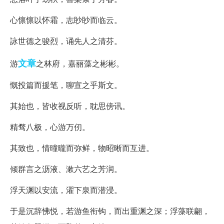
心懔懔以怀霜，志眇眇而临云。
詠世德之骏烈，诵先人之清芬。
文章
游
之林府，嘉丽藻之彬彬。
慨投篇而援笔，聊宣之乎斯文。
其始也，皆收视反听，耽思傍讯。
精骛八极，心游万仞。
其致也，情曈曨而弥鲜，物昭晰而互进。
倾群言之沥液、漱六艺之芳润。
浮天渊以安流，濯下泉而潜浸。
于是沉辞怫悦，若游鱼衔钩，而出重渊之深；浮藻联翩，