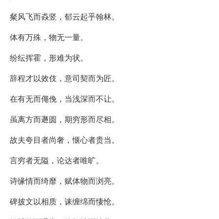
粲风飞而猋竖，郁云起乎翰林。
体有万殊，物无一量。
纷纭挥霍，形难为状。
辞程才以效伎，意司契而为匠。
在有无而僶俛，当浅深而不让。
虽离方而遯圆，期穷形而尽相。
故夫夸目者尚奢，惬心者贵当。
言穷者无隘，论达者唯旷。
诗缘情而绮靡，赋体物而浏亮。
碑披文以相质，诔缠绵而悽怆。