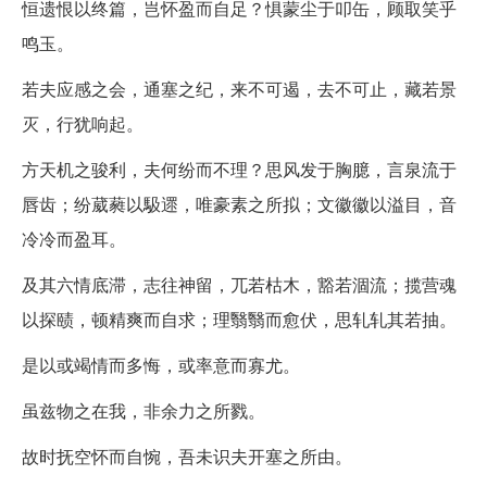
恒遗恨以终篇，岂怀盈而自足？惧蒙尘于叩缶，顾取笑乎
鸣玉。
若夫应感之会，通塞之纪，来不可遏，去不可止，藏若景
灭，行犹响起。
方天机之骏利，夫何纷而不理？思风发于胸臆，言泉流于
唇齿；纷葳蕤以馺遝，唯豪素之所拟；文徽徽以溢目，音
冷冷而盈耳。
及其六情底滞，志往神留，兀若枯木，豁若涸流；揽营魂
以探赜，顿精爽而自求；理翳翳而愈伏，思轧轧其若抽。
是以或竭情而多悔，或率意而寡尤。
虽兹物之在我，非余力之所戮。
故时抚空怀而自惋，吾未识夫开塞之所由。