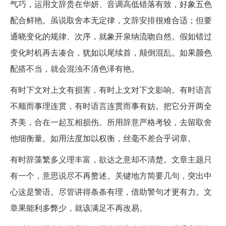
气巧，运用文辞贵在华妍、音调高低错落有致，好象五色
配合鲜艳。虽说取舍本无定律，文辞安排很难合适；但要
通晓变化的规律、次序，就象开泉纳流吻自然。假如错过
变化时机再去凑合，犹如以尾续首，颠倒混乱。如果颜色
配搭不当，就会混浊不清色泽有艳。
有时下文对上文有损害，有时上文对下文影响。有时语言
不顺而事理连贯，有时语言连贯而事有妨。把它分开两全
齐美，合在一起互相损伤。所用辞意严格考较，去留取舍
他细衡量。如用法度加以权衡，丝毫不差合乎词章。
有时辞藻繁多义理丰富，欲达之意却不清楚。文章主题只
有一个，意思说尽不再赘述。关键地方简要几句，突出中
心这是警语。尽管讲得条条有理，借助警句才更有力。文
章果能利多弊少，就该满足不再改易。