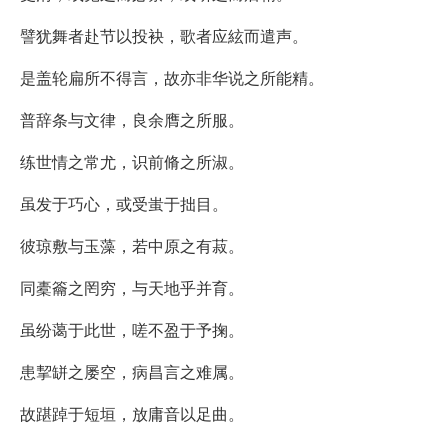
譬犹舞者赴节以投袂，歌者应絃而遣声。
是盖轮扁所不得言，故亦非华说之所能精。
普辞条与文律，良余膺之所服。
练世情之常尤，识前脩之所淑。
虽发于巧心，或受蚩于拙目。
彼琼敷与玉藻，若中原之有菽。
同橐籥之罔穷，与天地乎并育。
虽纷蔼于此世，嗟不盈于予掬。
患挈缾之屡空，病昌言之难属。
故踸踔于短垣，放庸音以足曲。