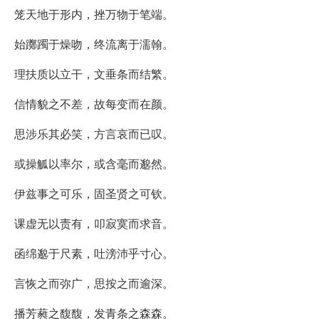
笼天地于形内，挫万物于笔端。
始躑躅于燥吻，终流离于濡翰。
理扶质以立干，文垂条而结繁。
信情貌之不差，故每变而在颜。
思涉乐其必笑，方言哀而已叹。
或操觚以率尔，或含毫而邈然。
伊兹事之可乐，固圣贤之可钦。
课虚无以责有，叩寂寞而求音。
函绵邈于尺素，吐滂沛乎寸心。
言恢之而弥广，思按之而逾深。
播芳蕤之馥馥，发青条之森森。