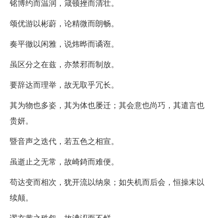
铭博约而温润，箴顿挫而清壮。
颂优游以彬蔚，论精微而朗畅。
奏平徹以闲雅，说炜晔而谲诳。
虽区分之在兹，亦禁邪而制放。
要辞达而理举，故无取乎冗长。
其为物也多姿，其为体也屡迁；其会意也尚巧，其遣言也
贵妍。
暨音声之迭代，若五色之相宣。
虽逝止之无常，故崎錡而难便。
苟达变而相次，犹开流以纳泉；如失机而后会，恒操末以
续颠。
谬玄黄之秩叙，故淟涊而不鲜。