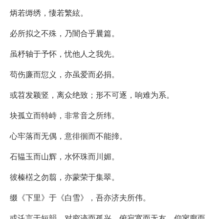
炳若缛绣，悽若繁絃。
必所拟之不殊，乃闇合乎曩篇。
虽杼轴于予怀，忧他人之我先。
苟伤廉而愆义，亦虽爱而必捐。
或苕发颖竖，离众绝致；形不可逐，响难为系。
块孤立而特峙，非常音之所纬。
心牢落而无偶，意徘徊而不能揥。
石韫玉而山辉，水怀珠而川媚。
彼榛楛之勿翦，亦蒙荣于集翠。
缀《下里》于《白雪》，吾亦济夫所伟。
或讬言于短韻，对穷迹而孤兴，俯寂寞而无友，仰寥廓而