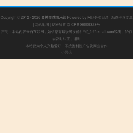
Copyright © 2012 - 2026
奥神篮球俱乐部
Powered by
网站分类目录
|
精选推荐文章
|
网站地图
|
疑难解答
京ICP备06009323号
声明：本站内容来自互联网，如信息有错误可发邮件到f_fb#foxmail.com说明，我们
会及时纠正，谢谢
本站仅为个人兴趣爱好，不接盈利性广告及商业合作
小男孩