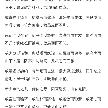
莫承；譬偏絃之独张，含清唱而靡应。
或寄辞于瘁音，徒靡言而弗华，混妍蚩而成体，累良质而
为瑕；象下管之偏疾，故虽应而不和。
或遗理以存异，徒寻虚以逐微，言寡情而鲜爱，辞浮漂而
不归；犹絃么而徽急，故虽和而不悲。
或奔放以谐和，务嘈囋而妖冶，徒悦目而偶俗，故高声而
曲下；寤《防露》与桑间，又虽悲而不雅。
或清虚以婉约，每除烦而去滥，阙大羹之遗味，同朱絃之
清氾；虽一唱而三叹，固既雅而不艳。
若夫丰约之裁，俯仰之形，因宜适变，曲有微情。
或言拙而喻巧，或理朴而辞轻；或袭故而弥新，或沿浊而
更清；或览之而必察，或研之而后精。