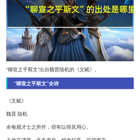
“聊宣之乎斯文”出自魏晋陆机的《文赋》。
“聊宣之乎斯文”全诗
《文赋》
魏晋 陆机
余每观才士之所作，窃有以得其用心。
夫放言谴辞，良多变矣，妍蚩好恶，可得而言。