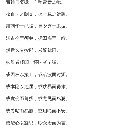
若翰鸟婴缴，而坠曾云之峻。
收百世之阙文，採千载之遗韻。
谢朝华于已披，启夕秀于未振。
观古今于须臾，抚四海于一瞬。
然后选义按部，考辞就班。
抱景者咸叩，怀响者毕弹。
或因枝以振叶，或沿波而讨源。
或本隐以之显，或求易而得难。
或虎变而兽扰，或龙见而鸟澜。
或妥帖而易施，或岨峿而不安。
罄澄心以凝思，眇众虑而为言。