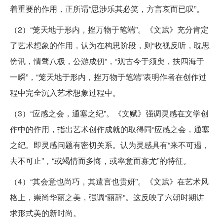
着重要的作用，正所谓“思涉乐其必笑，方言哀而已叹”。
（2）“笼天地于形内，挫万物于笔端”。《文赋》充分肯定
了艺术想象的作用，认为在构思阶段，则“收视反听，耽思
傍讯，情骛八极，公游成仞”，“观古今于须臾，扶四海于
一瞬”，“笼天地于形内，挫万物于笔端”表明作者在创作过
程中完全沉入艺术想象过程中。
（3）“应感之会，通塞之纪”。《文赋》强调灵感在文学创
作中的作用，指出艺术创作成就的取得同“应感之会，通塞
之纪。即灵感问题有密切关系。认为灵感具有“来不可遏，
去不可止”，“或竭情而多悔，或率意而寡尤”的特征。
（4）“其会意也尚巧，其遣言也贵妍”。《文赋》在艺术风
格上，崇尚华丽之美，强调“丽辞”。这反映了六朝时期讲
求形式美的新时尚。