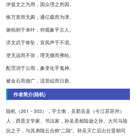
伊兹文之为用，固众理之所因。
恢万里而无阂，通亿载而为津。
俯殆则于来叶，仰观象乎古人。
济文武于将坠，宣风声于不泯。
塗无远而不弥，理无微而弗纶。
配霑润于云雨，象变化乎鬼神。
被金石而德广，流管絃而日新。
作者简介(陆机)
陆机（261－303），字士衡，吴郡吴县（今江苏苏州）
人，西晋文学家、书法家，孙吴丞相陆逊之孙、大司马陆
抗之子，与其弟陆云合称“二陆”。孙吴灭亡后出仕晋朝司