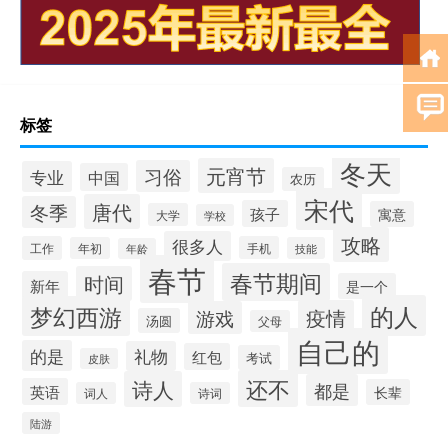
标签
冬天
元宵节
习俗
专业
中国
农历
宋代
唐代
冬季
孩子
寓意
大学
学校
攻略
很多人
工作
手机
年初
技能
年龄
春节
春节期间
时间
新年
是一个
的人
梦幻西游
疫情
游戏
汤圆
父母
自己的
的是
礼物
红包
考试
皮肤
还不
诗人
都是
英语
长辈
词人
诗词
陆游