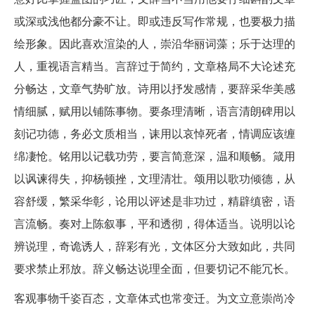
或深或浅他都分豪不让。即或违反写作常规，也要极力描
绘形象。因此喜欢渲染的人，崇沿华丽词藻；乐于达理的
人，重视语言精当。言辞过于简约，文章格局不大论述充
分畅达，文章气势旷放。诗用以抒发感情，要辞采华美感
情细腻，赋用以铺陈事物。要条理清晰，语言清朗碑用以
刻记功德，务必文质相当，诔用以哀悼死者，情调应该缠
绵凄怆。铭用以记载功劳，要言简意深，温和顺畅。箴用
以讽谏得失，抑杨顿挫，文理清壮。颂用以歌功倾德，从
容舒缓，繁采华彰，论用以评述是非功过，精辟缜密，语
言流畅。奏对上陈叙事，平和透彻，得体适当。说明以论
辨说理，奇诡诱人，辞彩有光，文体区分大致如此，共同
要求禁止邪放。辞义畅达说理全面，但要切记不能冗长。
客观事物千姿百态，文章体式也常变迁。为文立意崇尚冷