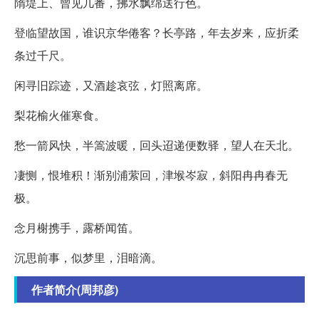
隋堤上、曾见几番，拂水飘绵送行色。
登临望故国，谁识京华倦客？长亭路，年去岁来，应折柔
条过千尺。
闲寻旧踪迹，又酒趁哀弦，灯照离席。
梨花榆火催寒食。
愁一箭风快，半篙波暖，回头迢递便数驿，望人在天北。
凄恻，恨堆积！渐别浦萦回，津堠岑寂，斜阳冉冉春无
极。
念月榭携手，露桥闻笛。
沉思前事，似梦里，泪暗滴。
作者简介(周邦彦)