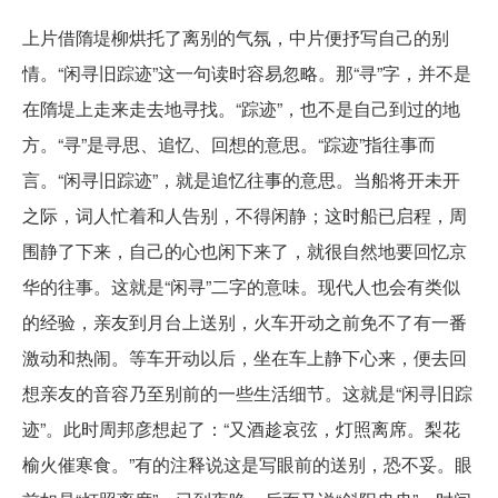
上片借隋堤柳烘托了离别的气氛，中片便抒写自己的别
情。“闲寻旧踪迹”这一句读时容易忽略。那“寻”字，并不是
在隋堤上走来走去地寻找。“踪迹”，也不是自己到过的地
方。“寻”是寻思、追忆、回想的意思。“踪迹”指往事而
言。“闲寻旧踪迹”，就是追忆往事的意思。当船将开未开
之际，词人忙着和人告别，不得闲静；这时船已启程，周
围静了下来，自己的心也闲下来了，就很自然地要回忆京
华的往事。这就是“闲寻”二字的意味。现代人也会有类似
的经验，亲友到月台上送别，火车开动之前免不了有一番
激动和热闹。等车开动以后，坐在车上静下心来，便去回
想亲友的音容乃至别前的一些生活细节。这就是“闲寻旧踪
迹”。此时周邦彦想起了：“又酒趁哀弦，灯照离席。梨花
榆火催寒食。”有的注释说这是写眼前的送别，恐不妥。眼