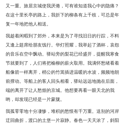
又一重。旅居京城使我厌倦，可有谁知道我心中的隐痛？
在这十里长亭的路上，我折下的柳条有上千枝，可总是年
复一年地把他人相送。
我趁着闲暇到了郊外，本来是为了寻找旧日的行踪，不料
又逢上筵席给朋友饯行。华灯照耀，我举起了酒杯，哀怨
的音乐在空中飘动。驿站旁的梨花已经盛开，提醒我寒食
节就要到了，人们将把榆柳的薪火取用。我满怀愁绪看着
船像箭一样离开，梢公的竹篙插进温暖的水波，频频地朝
前撑动。等船上的客人回头相看，驿站远远地抛在后面，
端的离开了让人愁烦的京城。他想要再看一眼天北的我
哟，却发现已经是一片蒙胧。
我孤零零地十分凄惨，堆积的愁恨有千万重。送别的河岸
迂回曲折，渡口的土堡一片寂静。春色一天天浓了，斜阳