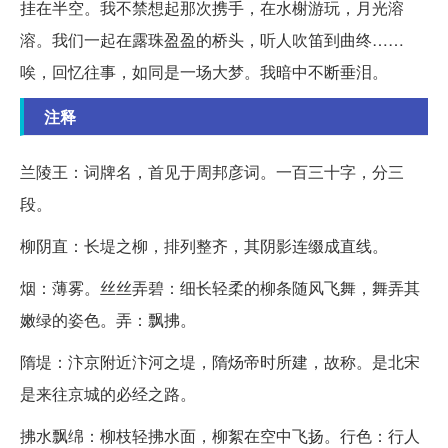
挂在半空。我不禁想起那次携手，在水榭游玩，月光溶
溶。我们一起在露珠盈盈的桥头，听人吹笛到曲终……
唉，回忆往事，如同是一场大梦。我暗中不断垂泪。
注释
兰陵王：词牌名，首见于周邦彦词。一百三十字，分三
段。
柳阴直：长堤之柳，排列整齐，其阴影连缀成直线。
烟：薄雾。丝丝弄碧：细长轻柔的柳条随风飞舞，舞弄其
嫩绿的姿色。弄：飘拂。
隋堤：汴京附近汴河之堤，隋炀帝时所建，故称。是北宋
是来往京城的必经之路。
拂水飘绵：柳枝轻拂水面，柳絮在空中飞扬。行色：行人