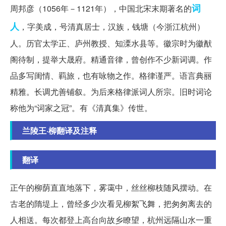
词
周邦彦（1056年－1121年），中国北宋末期著名的
人
，字美成，号清真居士，汉族，钱塘（今浙江杭州）
人。历官太学正、庐州教授、知溧水县等。徽宗时为徽猷
阁待制，提举大晟府。精通音律，曾创作不少新词调。作
品多写闺情、羁旅，也有咏物之作。格律谨严。语言典丽
精雅。长调尤善铺叙。为后来格律派词人所宗。旧时词论
称他为“词家之冠”。有《清真集》传世。
兰陵王·柳翻译及注释
翻译
正午的柳荫直直地落下，雾霭中，丝丝柳枝随风摆动。在
古老的隋堤上，曾经多少次看见柳絮飞舞，把匆匆离去的
人相送。每次都登上高台向故乡瞭望，杭州远隔山水一重