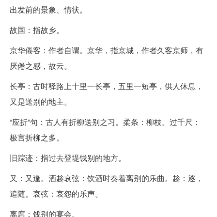
出发前的景象、情状。
故国：指故乡。
京华倦客：作者自谓。京华，指京城，作者久客京师，有
厌倦之感，故云。
长亭：古时驿路上十里一长亭，五里一短亭，供人休息，
又是送别的地主。
“应折”句：古人有折柳送别之习。柔条：柳枝。过千尺：
极言折柳之多。
旧踪迹：指过去登堤饯别的地方。
又：又逢。酒趁哀弦：饮酒时奏着离别的乐曲。趁：逐，
追随。哀弦：哀怨的乐声。
离席：饯别的宴会。