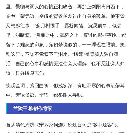
里。景物与词人的心情正相吻合。再加上斜阳冉冉西下，
春色一望无边，空阔的背景越发衬出自身的孤单。他不禁
又想起往事：“念月榭携手，露桥闻笛。沉思前事，似梦
里，泪暗滴。”月榭之中，露桥之上，度过的那些夜晚，都
留下了难忘的印象，宛如梦境似的，一一浮现在眼前。想
到这里，不知不觉滴下了泪水。“暗滴”是背着人独自滴
泪，自己的心事和感情无法使旁人理解，也不愿让旁人知
道，只好暗息悲伤。
统观全词，萦回曲折，似浅实深，有吐不尽的心事流荡其
中。无论景语、情语，都很耐人寻味。
兰陵王·柳创作背景
自从清代周济《宋四家词选》说这首词是“客中送客”以