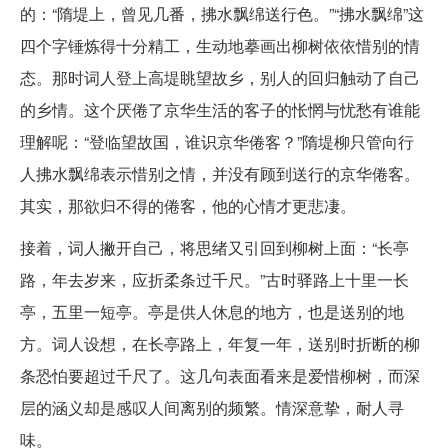
的：“隋堤上，曾见几番，拂水飘绵送行色。”“拂水飘绵”这
四个字锤炼得十分精工，生动地摹画出柳树依依惜别的情
态。那时词人登上高堤眺望故乡，别人的回归触动了自己
的乡情。这个厌倦了京华生活的客子的怅惘与忧愁有谁能
理解呢：“登临望故国，谁识京华倦客？”隋堤柳只管向行
人拂水飘绵表示惜别之情，并没有顾到送行的京华倦客。
其实，那欲归不得的倦客，他的心情才更悲凄。
接着，词人撇开自己，将思绪又引回到柳树上面：“长亭
路，年去岁来，应折柔条过千尺。”古时驿路上十里一长
亭，五里一短亭。亭是供人休息的地方，也是送别的地
方。词人设想，在长亭路上，年复一年，送别时折断的柳
条恐怕要超过千尺了。这几句表面看来是爱惜柳树，而深
层的涵义却是感叹人间离别的频繁。情深意挚，耐人寻
味。