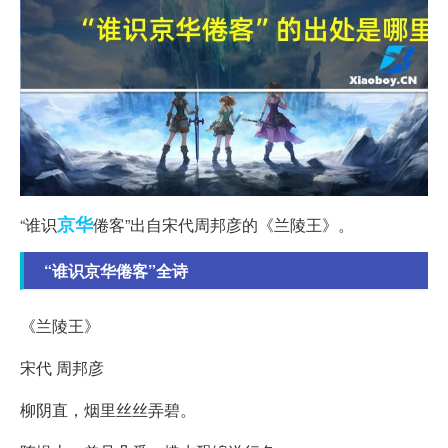
京华
“谁识
倦客”出自宋代周邦彦的《兰陵王》。
“谁识京华倦客”全诗
《兰陵王》
宋代 周邦彦
柳阴直，烟里丝丝弄碧。