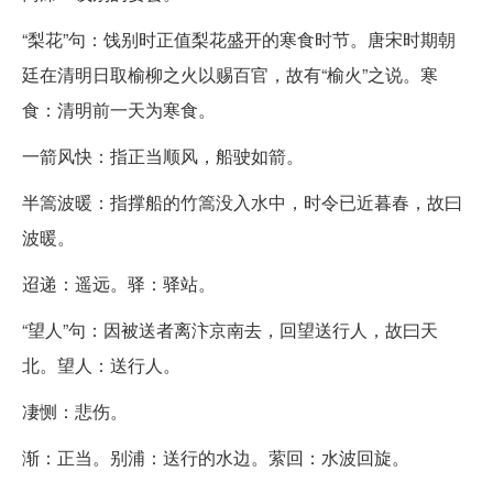
“梨花”句：饯别时正值梨花盛开的寒食时节。唐宋时期朝
廷在清明日取榆柳之火以赐百官，故有“榆火”之说。寒
食：清明前一天为寒食。
一箭风快：指正当顺风，船驶如箭。
半篙波暖：指撑船的竹篙没入水中，时令已近暮春，故曰
波暖。
迢递：遥远。驿：驿站。
“望人”句：因被送者离汴京南去，回望送行人，故曰天
北。望人：送行人。
凄恻：悲伤。
渐：正当。别浦：送行的水边。萦回：水波回旋。