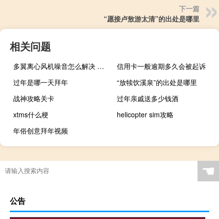
下一篇
“愿接卢敖游太清”的出处是哪里
相关问题
多翼离心风机噪音怎么解决 多翼式离心风机生产厂家
信用卡一般逾期多久会被起诉
过年是哪一天拜年
“放犊饮溪泉”的出处是哪里
战神攻略关卡
过年亲戚送多少钱酒
xtms什么梗
helicopter sim攻略
年俗创意拜年视频
☚
公告