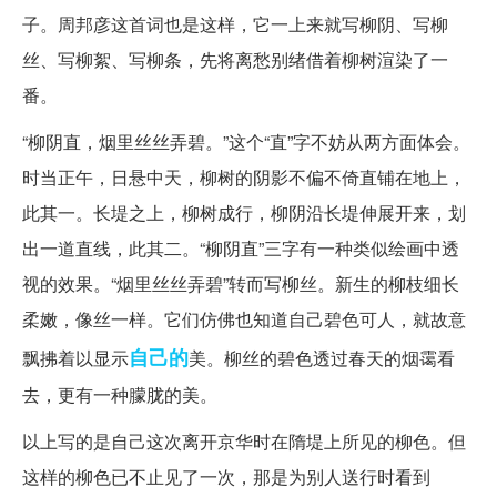
子。周邦彦这首词也是这样，它一上来就写柳阴、写柳
丝、写柳絮、写柳条，先将离愁别绪借着柳树渲染了一
番。
“柳阴直，烟里丝丝弄碧。”这个“直”字不妨从两方面体会。
时当正午，日悬中天，柳树的阴影不偏不倚直铺在地上，
此其一。长堤之上，柳树成行，柳阴沿长堤伸展开来，划
出一道直线，此其二。“柳阴直”三字有一种类似绘画中透
视的效果。“烟里丝丝弄碧”转而写柳丝。新生的柳枝细长
柔嫩，像丝一样。它们仿佛也知道自己碧色可人，就故意
自己的
飘拂着以显示
美。柳丝的碧色透过春天的烟霭看
去，更有一种朦胧的美。
以上写的是自己这次离开京华时在隋堤上所见的柳色。但
这样的柳色已不止见了一次，那是为别人送行时看到