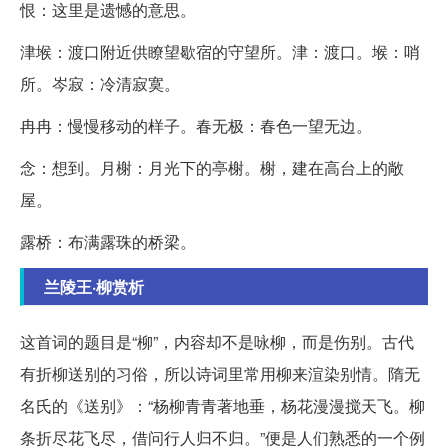
恨：这里是遗憾的意思。
津堠：渡口附近供瞭望歇宿的守望所。津：渡口。堠：哨
所。岑寂：冷清寂寞。
冉冉：慢慢移动的样子。春无极：春色一望无边。
念：想到。月榭：月光下的亭榭。榭，建在高台上的敞
屋。
露桥：布满露珠的桥梁。
兰陵王·柳赏析
这首词的题目是“柳”，内容却不是咏柳，而是伤别。古代
有折柳送别的习俗，所以诗词里常用柳来渲染别情。隋无
名氏的《送别》：“杨柳青青著地垂，杨花漫漫搅天飞。柳
条折尽花飞尽，借问行人归不归。”便是人们熟悉的一个例