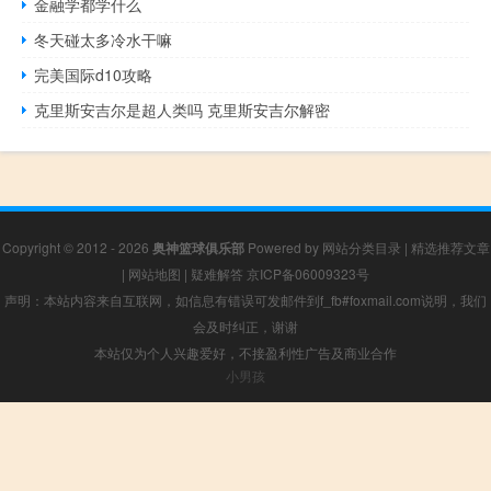
金融学都学什么
冬天碰太多冷水干嘛
完美国际d10攻略
克里斯安吉尔是超人类吗 克里斯安吉尔解密
Copyright © 2012 - 2026
奥神篮球俱乐部
Powered by
网站分类目录
|
精选推荐文章
|
网站地图
|
疑难解答
京ICP备06009323号
声明：本站内容来自互联网，如信息有错误可发邮件到f_fb#foxmail.com说明，我们
会及时纠正，谢谢
本站仅为个人兴趣爱好，不接盈利性广告及商业合作
小男孩