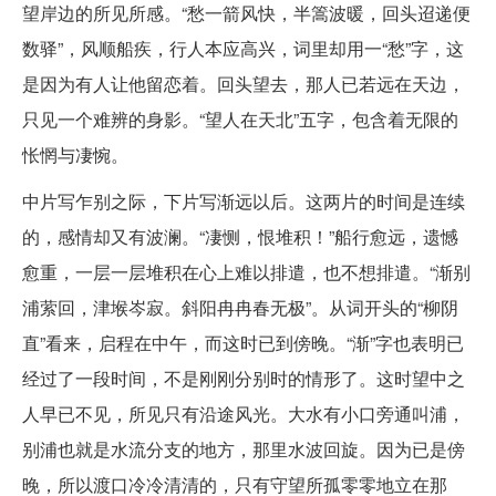
望岸边的所见所感。“愁一箭风快，半篙波暖，回头迢递便
数驿”，风顺船疾，行人本应高兴，词里却用一“愁”字，这
是因为有人让他留恋着。回头望去，那人已若远在天边，
只见一个难辨的身影。“望人在天北”五字，包含着无限的
怅惘与凄惋。
中片写乍别之际，下片写渐远以后。这两片的时间是连续
的，感情却又有波澜。“凄恻，恨堆积！”船行愈远，遗憾
愈重，一层一层堆积在心上难以排遣，也不想排遣。“渐别
浦萦回，津堠岑寂。斜阳冉冉春无极”。从词开头的“柳阴
直”看来，启程在中午，而这时已到傍晚。“渐”字也表明已
经过了一段时间，不是刚刚分别时的情形了。这时望中之
人早已不见，所见只有沿途风光。大水有小口旁通叫浦，
别浦也就是水流分支的地方，那里水波回旋。因为已是傍
晚，所以渡口冷冷清清的，只有守望所孤零零地立在那