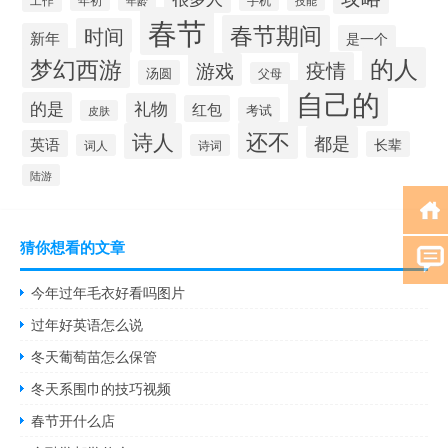
年龄
春节
春节期间
时间
新年
是一个
的人
梦幻西游
疫情
游戏
汤圆
父母
自己的
的是
礼物
红包
考试
皮肤
还不
诗人
都是
英语
长辈
词人
诗词
陆游
猜你想看的文章
今年过年毛衣好看吗图片
过年好英语怎么说
冬天葡萄苗怎么保管
冬天系围巾的技巧视频
春节开什么店