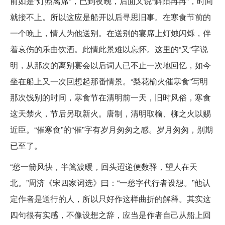
前如是“灯照离席”，已到夜晚，后面又说“斜阳冉冉”，时间
就接不上。所以这应是船开以后寻思旧事。在寒食节前的
一个晚上，情人为他送别。在送别的宴席上灯烛闪烁，伴
着哀伤的乐曲饮酒。此情此景难以忘怀。这里的“又”字说
明，从那次的离别宴会以后词人已不止一次地回忆，如今
坐在船上又一次回想起那番情景。“梨花榆火催寒食”写明
那次饯别的时间，寒食节在清明前一天，旧时风俗，寒食
这天禁火，节后另取新火。唐制，清明取榆、柳之火以赐
近臣。“催寒食”的“催”字有岁月匆匆之感。岁月匆匆，别期
已至了。
“愁一箭风快，半篙波暖，回头迢递便数驿，望人在天
北。”周济《宋四家词选》曰：“一愁字代行者设想。”他认
定作者是送行的人，所以只好作这样曲折的解释。其实这
四句很有实感，不像设想之辞，应当是作者自己从船上回