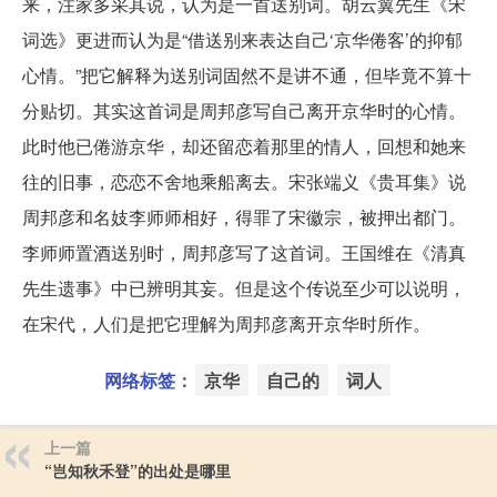
来，注家多采其说，认为是一首送别词。胡云翼先生《宋
词选》更进而认为是“借送别来表达自己‘京华倦客’的抑郁
心情。”把它解释为送别词固然不是讲不通，但毕竟不算十
分贴切。其实这首词是周邦彦写自己离开京华时的心情。
此时他已倦游京华，却还留恋着那里的情人，回想和她来
往的旧事，恋恋不舍地乘船离去。宋张端义《贵耳集》说
周邦彦和名妓李师师相好，得罪了宋徽宗，被押出都门。
李师师置酒送别时，周邦彦写了这首词。王国维在《清真
先生遗事》中已辨明其妄。但是这个传说至少可以说明，
在宋代，人们是把它理解为周邦彦离开京华时所作。
网络标签：
京华
自己的
词人
上一篇
“岂知秋禾登”的出处是哪里