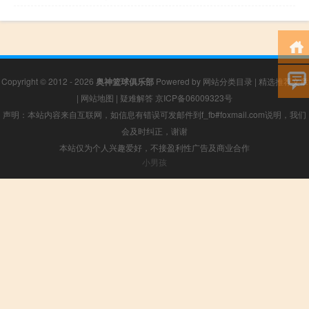
Copyright © 2012 - 2026
奥神篮球俱乐部
Powered by
网站分类目录
|
精选推荐文章
|
网站地图
|
疑难解答
京ICP备06009323号
声明：本站内容来自互联网，如信息有错误可发邮件到f_fb#foxmail.com说明，我们
会及时纠正，谢谢
本站仅为个人兴趣爱好，不接盈利性广告及商业合作
小男孩