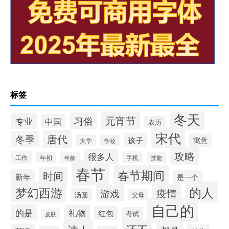
标签
冬天
元宵节
习俗
专业
中国
农历
宋代
唐代
冬季
孩子
寓意
大学
学校
攻略
很多人
工作
手机
年初
技能
年龄
春节
春节期间
时间
新年
是一个
的人
梦幻西游
疫情
游戏
汤圆
父母
自己的
的是
礼物
红包
考试
皮肤