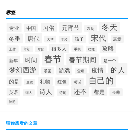
标签
冬天
元宵节
习俗
专业
中国
农历
宋代
唐代
冬季
孩子
寓意
大学
学校
攻略
很多人
工作
手机
年初
技能
年龄
春节
春节期间
时间
新年
是一个
的人
梦幻西游
疫情
游戏
汤圆
父母
自己的
的是
礼物
红包
考试
皮肤
还不
诗人
都是
英语
长辈
词人
诗词
陆游
猜你想看的文章