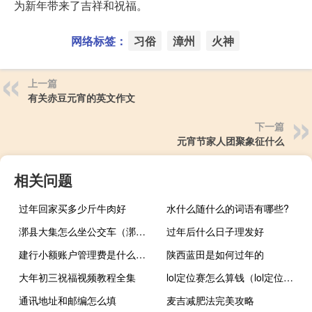
为新年带来了吉祥和祝福。
网络标签：
习俗
漳州
火神
上一篇
有关赤豆元宵的英文作文
下一篇
元宵节家人团聚象征什么
相关问题
过年回家买多少斤牛肉好
水什么随什么的词语有哪些?
漷县大集怎么坐公交车（漷县怎么读）
过年后什么日子理发好
建行小额账户管理费是什么意思
陕西蓝田是如何过年的
大年初三祝福视频教程全集
lol定位赛怎么算钱（lol定位赛怎么算）
通讯地址和邮编怎么填
麦吉减肥法完美攻略