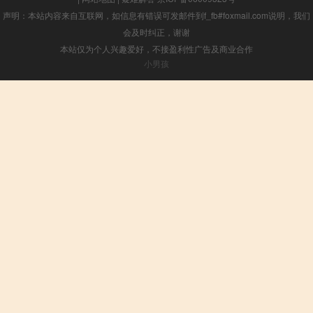
声明：本站内容来自互联网，如信息有错误可发邮件到f_fb#foxmail.com说明，我们
会及时纠正，谢谢
本站仅为个人兴趣爱好，不接盈利性广告及商业合作
小男孩