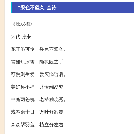
“采色不坚久”全诗
《咏双槐》
宋代 张耒
花开虽可怜，采色不坚久。
譬如玩冰雪，随执随去手。
可悦则生爱，爱灭恼随后。
美好称不祥，此语端易究。
中庭两苍槐，老枿独晚秀。
残春余十日，万叶舒欲覆。
森森翠羽盖，植立分左右。