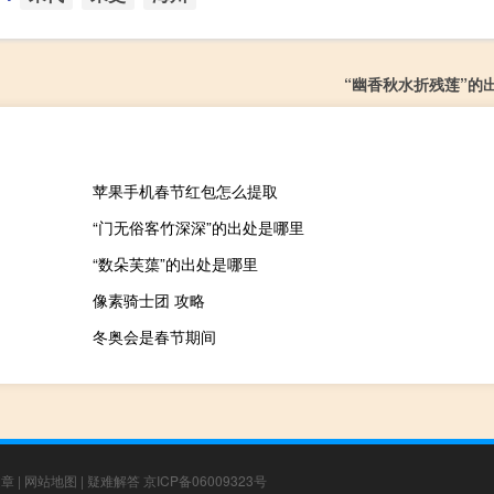
“幽香秋水折残莲”的
苹果手机春节红包怎么提取
“门无俗客竹深深”的出处是哪里
“数朵芙蕖”的出处是哪里
像素骑士团 攻略
冬奥会是春节期间
文章
|
网站地图
|
疑难解答
京ICP备06009323号