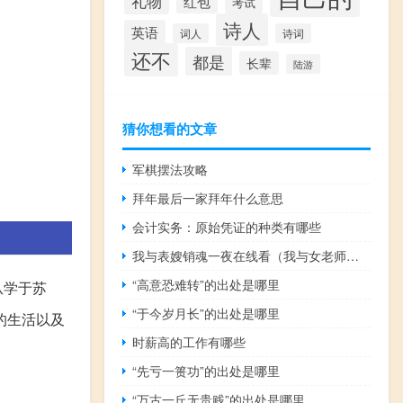
礼物
红包
考试
诗人
英语
词人
诗词
还不
都是
长辈
陆游
猜你想看的文章
军棋摆法攻略
拜年最后一家拜年什么意思
会计实务：原始凭证的种类有哪些
我与表嫂销魂一夜在线看（我与女老师销魂一夜）
“高意恐难转”的出处是哪里
从学于苏
“于今岁月长”的出处是哪里
的生活以及
时薪高的工作有哪些
。
“先亏一篑功”的出处是哪里
“万古一丘无贵贱”的出处是哪里