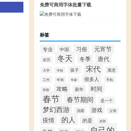
免费可商用字体批量下载
标签
元宵节
习俗
专业
中国
冬天
唐代
冬季
农历
宋代
孩子
寓意
大学
学校
很多人
工作
手机
年初
年龄
攻略
时间
新年
技能
春节
春节期间
是一个
梦幻西游
游戏
汤圆
父母
的人
疫情
的是
皮肤
自己的