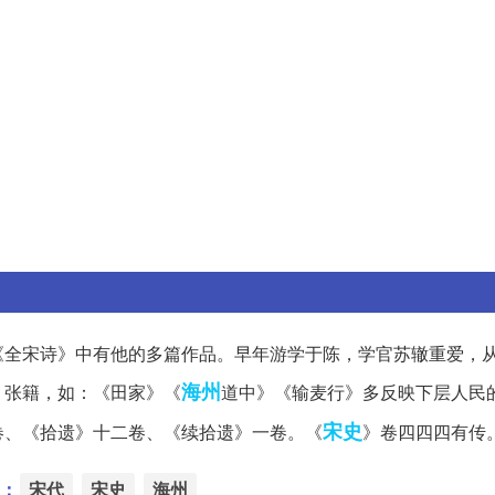
《全宋诗》中有他的多篇作品。早年游学于陈，学官苏辙重爱，
海州
、张籍，如：《田家》《
道中》《输麦行》多反映下层人民
宋史
卷、《拾遗》十二卷、《续拾遗》一卷。《
》卷四四四有传
：
宋代
宋史
海州