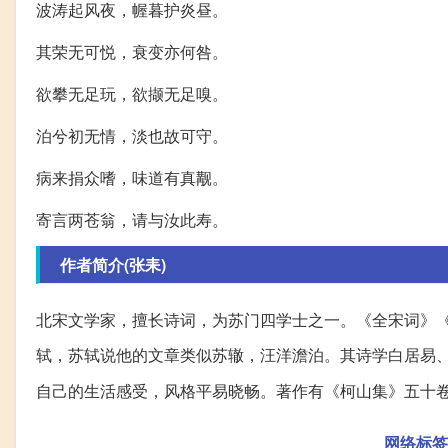
波涛起风夜，幄暮护炎昼。
其荣无可悦，衰变亦何咎。
欲攀无足玩，欲撷无足嗅。
泊兮初无情，淡也故可守。
病来捐众嗜，味道有真觏。
寄言两苍翁，请与汝此寿。
作者简介(张耒)
北宋文学家，擅长诗词，为苏门四学士之一。《全宋词》
轼，苏轼说他的文章类似苏辙，汪洋澹泊。其诗学白居易
自己的生活感受，风格平易晓畅。著作有《柯山集》五十
网络标签