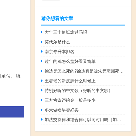
猜你想看的文章
大年三十值班难过吗吗
莫代尔是什么
南京专升本排名
过年的鸡怎么盘好看又简单
徐达是怎么死的?徐达真是被朱元璋赐死的吗?
制单位、填
王者瑶的新皮肤什么时候上
特别好听的中文歌（好听的中文歌）
三方协议违约金一般是多少
冬天做啥早餐好卖
加法交换律和结合律可以同时用吗（加法交换律和结合律）