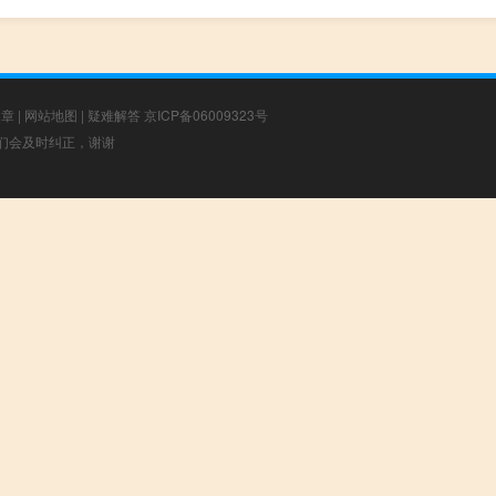
文章
|
网站地图
|
疑难解答
京ICP备06009323号
，我们会及时纠正，谢谢