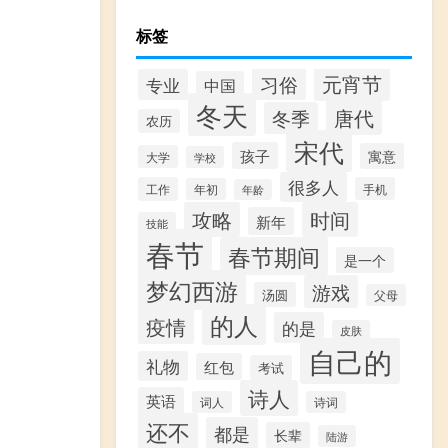
标签
元宵节
习俗
专业
中国
冬天
唐代
冬季
农历
宋代
孩子
寓意
大学
学校
很多人
工作
手机
年初
年龄
攻略
时间
新年
技能
春节
春节期间
是一个
梦幻西游
游戏
汤圆
父母
的人
疫情
的是
皮肤
自己的
礼物
红包
考试
诗人
英语
词人
诗词
还不
都是
长辈
陆游