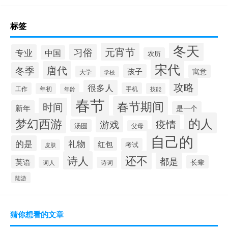
标签
冬天
元宵节
习俗
专业
中国
农历
宋代
唐代
冬季
孩子
寓意
大学
学校
攻略
很多人
工作
手机
年初
技能
年龄
春节
春节期间
时间
新年
是一个
的人
梦幻西游
疫情
游戏
汤圆
父母
自己的
的是
礼物
红包
考试
皮肤
还不
诗人
都是
英语
长辈
词人
诗词
陆游
猜你想看的文章