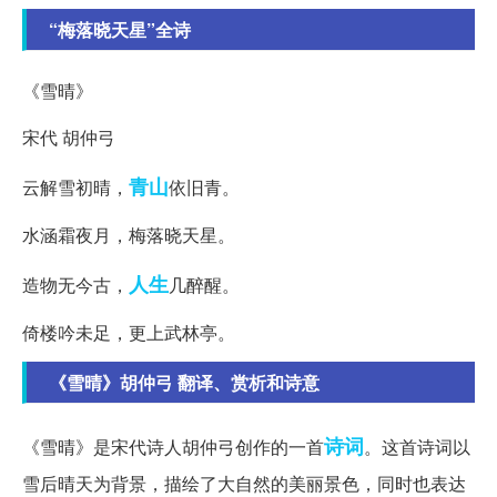
“梅落晓天星”全诗
《雪晴》
宋代 胡仲弓
青山
云解雪初晴，
依旧青。
水涵霜夜月，梅落晓天星。
人生
造物无今古，
几醉醒。
倚楼吟未足，更上武林亭。
《雪晴》胡仲弓 翻译、赏析和诗意
诗词
《雪晴》是宋代诗人胡仲弓创作的一首
。这首诗词以
雪后晴天为背景，描绘了大自然的美丽景色，同时也表达