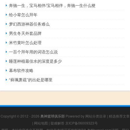
奔驰一生，宝马相伴/宝马相伴，奔驰一生什么梗
给小辈怎么拜年
梦幻西游神器任务难么
男生冬天外套品牌
米竹黄叶怎么处理
一百个拜年用的词语怎么说
睡莲种植最佳水的深度是多少
幕布软件攻略
“藓珮萧疏”的出处是哪里
Copyright © 2012 - 2026
奥神篮球俱乐部
Powered by
网站分类目录
|
精选推荐文章
|
网站地图
|
疑难解答
京ICP备06009323号
声明：本站内容来自互联网，如信息有错误可发邮件到f_fb#foxmail.com说明，我们