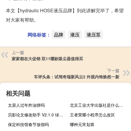
本文【hydraulic HOSE液压品牌】到此讲解完毕了，希望
对大家有帮助。
网络标签：
品牌
液压
液压泵
上一篇
家家都在大促销 双11哪款吸尘器值得买
下一篇
车评头条：试驾奇瑞新风云2 外观内饰焕然一新
相关问题
太原人过年炸油饼吗
北京工业大学出版社是什么级别
贝影论文修改助手 V2.1.0 绿色版（贝影论文修改助手 V2.1.0 绿色版功能简介）
王者荣耀小程序怎么改区
保定科技馆春节放假吗
哪种元宵划算