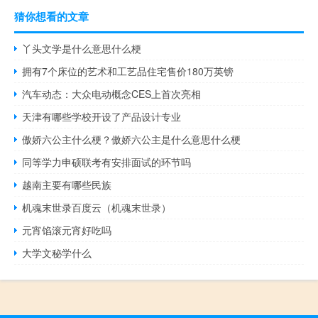
猜你想看的文章
丫头文学是什么意思什么梗
拥有7个床位的艺术和工艺品住宅售价180万英镑
汽车动态：​大众电动概念CES上首次亮相
天津有哪些学校开设了产品设计专业
傲娇六公主什么梗？傲娇六公主是什么意思什么梗
同等学力申硕联考有安排面试的环节吗
越南主要有哪些民族
机魂末世录百度云（机魂末世录）
元宵馅滚元宵好吃吗
大学文秘学什么