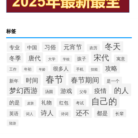
标签
冬天
元宵节
习俗
专业
中国
农历
宋代
唐代
冬季
孩子
寓意
大学
学校
攻略
很多人
工作
手机
年初
技能
年龄
春节
春节期间
时间
新年
是一个
的人
梦幻西游
疫情
游戏
汤圆
父母
自己的
的是
礼物
红包
考试
皮肤
还不
诗人
都是
英语
长辈
词人
诗词
陆游