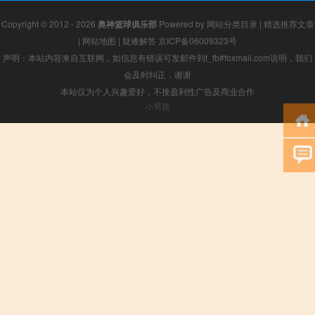
Copyright © 2012 - 2026
奥神篮球俱乐部
Powered by
网站分类目录
|
精选推荐文章
|
网站地图
|
疑难解答
京ICP备06009323号
声明：本站内容来自互联网，如信息有错误可发邮件到f_fb#foxmail.com说明，我们
会及时纠正，谢谢
本站仅为个人兴趣爱好，不接盈利性广告及商业合作
小男孩