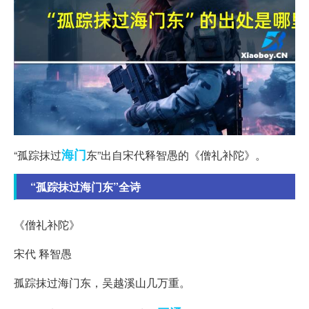
海门
“孤踪抹过
东”出自宋代释智愚的《僧礼补陀》。
“孤踪抹过海门东”全诗
《僧礼补陀》
宋代 释智愚
孤踪抹过海门东，吴越溪山几万重。