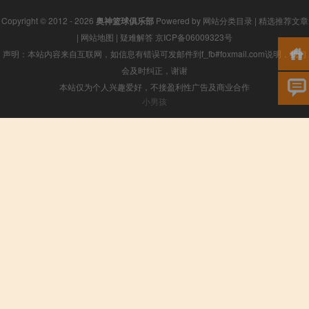
Copyright © 2012 - 2026
奥神篮球俱乐部
Powered by
网站分类目录
|
精选推荐文章
|
网站地图
|
疑难解答
京ICP备06009323号
声明：本站内容来自互联网，如信息有错误可发邮件到f_fb#foxmail.com说明，我们
会及时纠正，谢谢
本站仅为个人兴趣爱好，不接盈利性广告及商业合作
小男孩