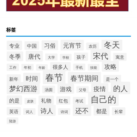
标签
冬天
元宵节
习俗
专业
中国
农历
宋代
唐代
冬季
孩子
寓意
大学
学校
攻略
很多人
工作
手机
年初
技能
年龄
春节
春节期间
时间
新年
是一个
的人
梦幻西游
疫情
游戏
汤圆
父母
自己的
的是
礼物
红包
考试
皮肤
还不
诗人
都是
英语
长辈
词人
诗词
陆游