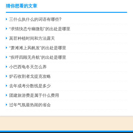
猜你想看的文章
三什么执什么的词语有哪些?
“求情抉态兮幽微彰”的出处是哪里
莴苣种植时间和方法露天
“萧滩滩上风帆发”的出处是哪里
“疾呼四顾无舟航”的出处是哪里
小巴西龟冬天怎么养
炉石收割者戈提克攻略
去年成考分数线是多少
团建旅游费是属于什么费用
过年气氛最热闹的省会