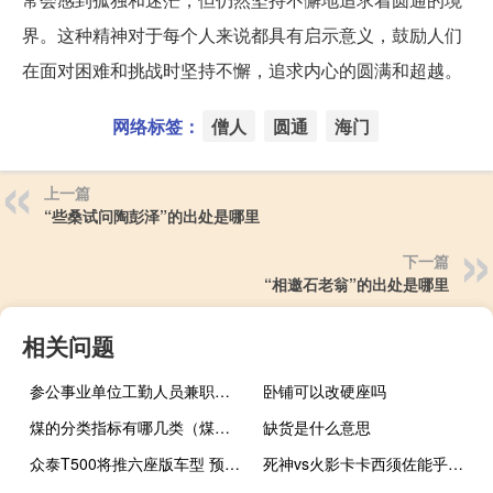
界。这种精神对于每个人来说都具有启示意义，鼓励人们
在面对困难和挑战时坚持不懈，追求内心的圆满和超越。
网络标签：
僧人
圆通
海门
上一篇
“些桑试问陶彭泽”的出处是哪里
下一篇
“相邀石老翁”的出处是哪里
相关问题
参公事业单位工勤人员兼职（参公事业单位工勤人员）
卧铺可以改硬座吗
煤的分类指标有哪几类（煤的分类）
缺货是什么意思
众泰T500将推六座版车型 预售价8-12万元
死神vs火影卡卡西须佐能乎（卡卡西须佐能乎）