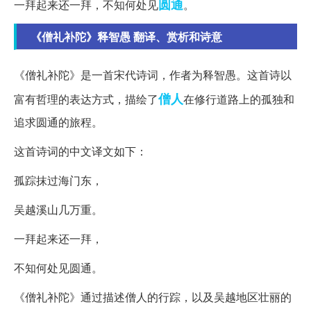
圆通
一拜起来还一拜，不知何处见
。
《僧礼补陀》释智愚 翻译、赏析和诗意
《僧礼补陀》是一首宋代诗词，作者为释智愚。这首诗以
僧人
富有哲理的表达方式，描绘了
在修行道路上的孤独和
追求圆通的旅程。
这首诗词的中文译文如下：
孤踪抹过海门东，
吴越溪山几万重。
一拜起来还一拜，
不知何处见圆通。
《僧礼补陀》通过描述僧人的行踪，以及吴越地区壮丽的