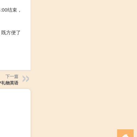
:00结束，
，既方便了
下一篇
户礼物英语