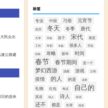
标签
元宵节
习俗
专业
中国
冬天
唐代
冬季
农历
宋代
广大民众出
孩子
寓意
大学
学校
很多人
工作
手机
年初
年龄
攻略
时间
新年
高速公路建
技能
春节
春节期间
是一个
梦幻西游
游戏
汤圆
父母
的人
疫情
的是
皮肤
自己的
礼物
红包
考试
诗人
假日的连休
英语
词人
诗词
还不
都是
长辈
陆游