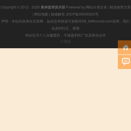
Copyright © 2012 - 2026
奥神篮球俱乐部
Powered by
网站分类目录
|
精选推荐文章
|
网站地图
|
疑难解答
京ICP备06009323号
声明：本站内容来自互联网，如信息有错误可发邮件到f_fb#foxmail.com说明，我们
会及时纠正，谢谢
本站仅为个人兴趣爱好，不接盈利性广告及商业合作
小男孩