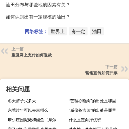
油田分布与哪些地质因素有关？
如何识别出有一定规模的油田？
网络标签：
世界上
有一定
油田
上一篇
重复网上支付如何退款
下一篇
营销宣传如何开票
相关问题
冬天裤子买多大
“芒鞋亦断絇”的出处是哪里
东莞过年可以去惠州么
“威仪备吉凶”的出处是哪里
摩尔庄园泥鳅和鳗鱼（摩尔庄园泥鳅怎么钓）
什么是定向择优班
宝马i3降价后卖爆 李想称赞：第二排在所有纯电中型轿车最好
梦之城（梦之城平台登录地址）