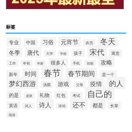
标签
冬天
元宵节
习俗
专业
中国
农历
宋代
唐代
冬季
孩子
寓意
大学
学校
攻略
很多人
工作
手机
年初
技能
年龄
春节
春节期间
时间
新年
是一个
的人
梦幻西游
疫情
游戏
汤圆
父母
自己的
的是
礼物
红包
考试
皮肤
还不
诗人
都是
英语
长辈
词人
诗词
陆游